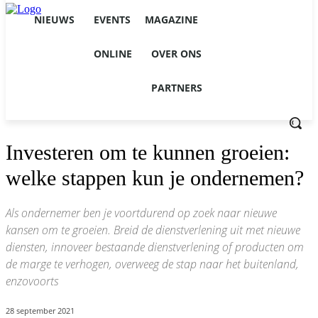
NIEUWS
EVENTS
MAGAZINE
ONLINE
OVER ONS
PARTNERS
Investeren om te kunnen groeien:
welke stappen kun je ondernemen?
Als ondernemer ben je voortdurend op zoek naar nieuwe
kansen om te groeien. Breid de dienstverlening uit met nieuwe
diensten, innoveer bestaande dienstverlening of producten om
de marge te verhogen, overweeg de stap naar het buitenland,
enzovoorts
28 september 2021