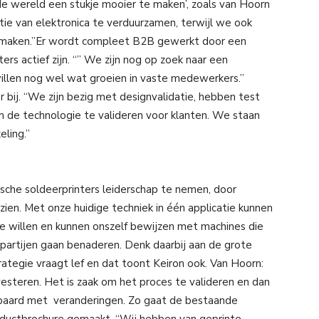
‘de wereld een stukje mooier te maken’, zoals van Hoorn
tie van elektronica te verduurzamen, terwijl we ook
 maken.”Er wordt compleet B2B gewerkt door een
rs actief zijn. “” We zijn nog op zoek naar een
illen nog wel wat groeien in vaste medewerkers.”
 bij. “We zijn bezig met designvalidatie, hebben test
 de technologie te valideren voor klanten. We staan
eling.”
sche soldeerprinters leiderschap te nemen, door
ien. Met onze huidige techniek in één applicatie kunnen
e willen en kunnen onszelf bewijzen met machines die
partijen gaan benaderen. Denk daarbij aan de grote
ategie vraagt lef en dat toont Keiron ook. Van Hoorn:
esteren. Het is zaak om het proces te valideren en dan
epaard met veranderingen. Zo gaat de bestaande