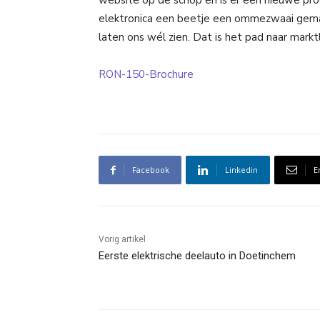
website op de schop en is er een nieuwe pr
elektronica een beetje een ommezwaai gemaa
laten ons wél zien. Dat is het pad naar markt
RON-150-Brochure
Facebook
Linkedin
E
Vorig artikel
Eerste elektrische deelauto in Doetinchem