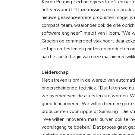
Keiron Printing Technologies streeft ernaar 
het verwoordt. “Onze missie is om de produc
nieuwe geavanceerdere producten mogelijk
compact team, waaronder ook de drie oprichte
software engineer”, meldt van Hoorn. “We w
Groeien op commercieel vlak hoort daar zeker
setups en testen en printen op producten om
aan het prille begin van onze machineontwikk
Leiderschap
Het streven is om in de wereld van automati
onderscheidende techniek. “Dat laten we nu z
we overheersen, de allersterkste worden. W
goed functioneren. We willen hiermee grote 
producenten voor Apple of Samsung.” Die str
“We willen innoveren, maar durven ook te inv
vooruitgang te boeken.” Dat proces gaat g