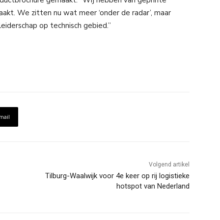
oductbrochure gemaakt. “Wij hebben van geprinte
kt. We zitten nu wat meer ‘onder de radar’, maar
leiderschap op technisch gebied.”
mail
Volgend artikel
Tilburg-Waalwijk voor 4e keer op rij logistieke
hotspot van Nederland