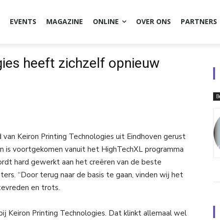
EVENTS
MAGAZINE
ONLINE
OVER ONS
PARTNERS
gies heeft zichzelf opnieuw
B
van Keiron Printing Technologies uit Eindhoven gerust
O en is voortgekomen vanuit het HighTechXL programma
rdt hard gewerkt aan het creëren van de beste
ters. “Door terug naar de basis te gaan, vinden wij het
tevreden en trots.
ij Keiron Printing Technologies. Dat klinkt allemaal wel