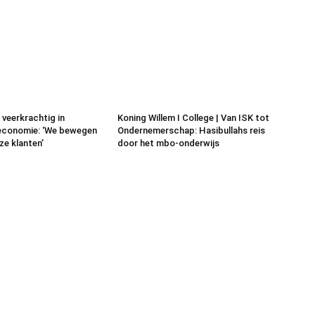
veerkrachtig in
Koning Willem I College | Van ISK tot
 economie: ‘We bewegen
Ondernemerschap: Hasibullahs reis
e klanten’
door het mbo-onderwijs