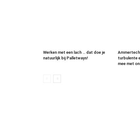
Werken met een lach … dat doe je
Ammertech 
natuurlijk bij Palletways!
turbulente
mee met onz