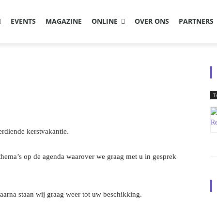
EVENTS
MAGAZINE
ONLINE
OVER ONS
PARTNERS
T
rdiende kerstvakantie.
 thema’s op de agenda waarover we graag met u in gesprek
daarna staan wij graag weer tot uw beschikking.