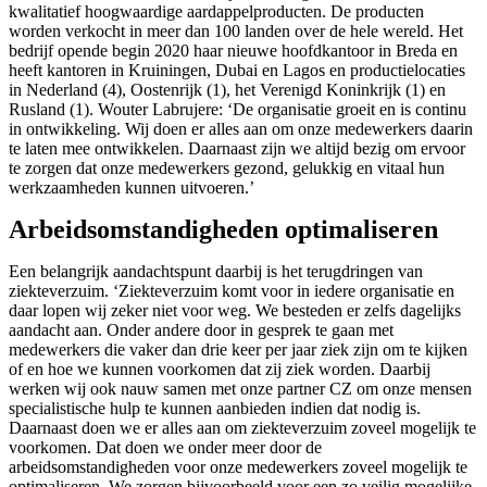
kwalitatief hoogwaardige aardappelproducten. De producten
worden verkocht in meer dan 100 landen over de hele wereld. Het
bedrijf opende begin 2020 haar nieuwe hoofdkantoor in Breda en
heeft kantoren in Kruiningen, Dubai en Lagos en productielocaties
in Nederland (4), Oostenrijk (1), het Verenigd Koninkrijk (1) en
Rusland (1). Wouter Labrujere: ‘De organisatie groeit en is continu
in ontwikkeling. Wij doen er alles aan om onze medewerkers daarin
te laten mee ontwikkelen. Daarnaast zijn we altijd bezig om ervoor
te zorgen dat onze medewerkers gezond, gelukkig en vitaal hun
werkzaamheden kunnen uitvoeren.’
Arbeidsomstandigheden optimaliseren
Een belangrijk aandachtspunt daarbij is het terugdringen van
ziekteverzuim. ‘Ziekteverzuim komt voor in iedere organisatie en
daar lopen wij zeker niet voor weg. We besteden er zelfs dagelijks
aandacht aan. Onder andere door in gesprek te gaan met
medewerkers die vaker dan drie keer per jaar ziek zijn om te kijken
of en hoe we kunnen voorkomen dat zij ziek worden. Daarbij
werken wij ook nauw samen met onze partner CZ om onze mensen
specialistische hulp te kunnen aanbieden indien dat nodig is.
Daarnaast doen we er alles aan om ziekteverzuim zoveel mogelijk te
voorkomen. Dat doen we onder meer door de
arbeidsomstandigheden voor onze medewerkers zoveel mogelijk te
optimaliseren. We zorgen bijvoorbeeld voor een zo veilig mogelijke