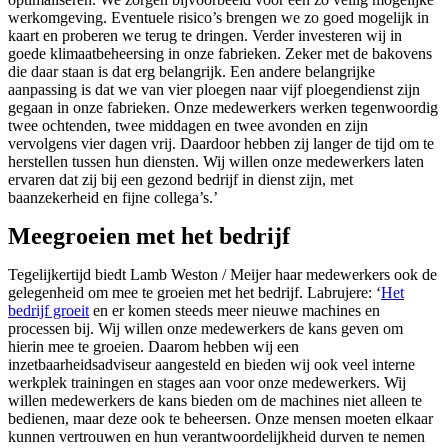
werkomgeving. Eventuele risico’s brengen we zo goed mogelijk in
kaart en proberen we terug te dringen. Verder investeren wij in
goede klimaatbeheersing in onze fabrieken. Zeker met de bakovens
die daar staan is dat erg belangrijk. Een andere belangrijke
aanpassing is dat we van vier ploegen naar vijf ploegendienst zijn
gegaan in onze fabrieken. Onze medewerkers werken tegenwoordig
twee ochtenden, twee middagen en twee avonden en zijn
vervolgens vier dagen vrij. Daardoor hebben zij langer de tijd om te
herstellen tussen hun diensten. Wij willen onze medewerkers laten
ervaren dat zij bij een gezond bedrijf in dienst zijn, met
baanzekerheid en fijne collega’s.’
Meegroeien met het bedrijf
Tegelijkertijd biedt Lamb Weston / Meijer haar medewerkers ook de
gelegenheid om mee te groeien met het bedrijf. Labrujere: ‘
Het
bedrijf groeit
en er komen steeds meer nieuwe machines en
processen bij. Wij willen onze medewerkers de kans geven om
hierin mee te groeien. Daarom hebben wij een
inzetbaarheidsadviseur aangesteld en bieden wij ook veel interne
werkplek trainingen en stages aan voor onze medewerkers. Wij
willen medewerkers de kans bieden om de machines niet alleen te
bedienen, maar deze ook te beheersen. Onze mensen moeten elkaar
kunnen vertrouwen en hun verantwoordelijkheid durven te nemen