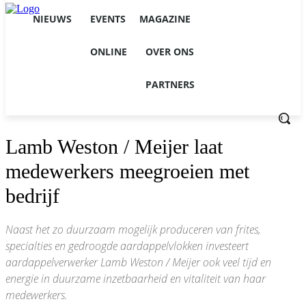
NIEUWS
EVENTS
MAGAZINE
ONLINE
OVER ONS
PARTNERS
Lamb Weston / Meijer laat
medewerkers meegroeien met
bedrijf
Naast het zo duurzaam mogelijk produceren van frites,
specialties en gedroogde aardappelvlokken investeert
aardappelverwerker Lamb Weston / Meijer ook veel tijd en
energie in duurzame inzetbaarheid en vitaliteit van haar
medewerkers.