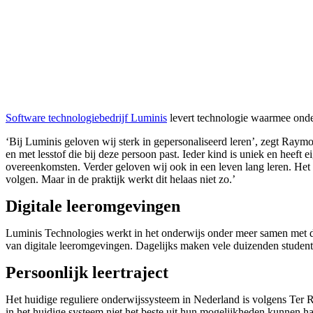
Software technologiebedrijf Luminis
levert technologie waarmee onde
‘Bij Luminis geloven wij sterk in gepersonaliseerd leren’, zegt Raym
en met lesstof die bij deze persoon past. Ieder kind is uniek en heeft
overeenkomsten. Verder geloven wij ook in een leven lang leren. Het 
volgen. Maar in de praktijk werkt dit helaas niet zo.’
Digitale leeromgevingen
Luminis Technologies werkt in het onderwijs onder meer samen met
van digitale leeromgevingen. Dagelijks maken vele duizenden studen
Persoonlijk leertraject
Het huidige reguliere onderwijssysteem in Nederland is volgens Ter R
in het huidige systeem niet het beste uit hun mogelijkheden kunnen hal