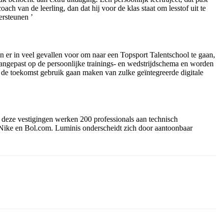
ch van de leerling, dan dat hij voor de klas staat om lesstof uit te
ersteunen ’
en er in veel gevallen voor om naar een Topsport Talentschool te gaan,
aangepast op de persoonlijke trainings- en wedstrijdschema en worden
n de toekomst gebruik gaan maken van zulke geïntegreerde digitale
deze vestigingen werken 200 professionals aan technisch
ike en Bol.com. Luminis onderscheidt zich door aantoonbaar