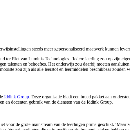
rwijsinstellingen steeds meer gepersonaliseerd maatwerk kunnen levere
ond ter Riet van Luminis Technologies. ‘Iedere leerling zou op zijn eig
 eigen talenten en behoeftes. Het onderwijs zou daarbij moeten aansluit
mooiste zou zijn als alle leerstof en leermiddelen beschikbaar zouden w
 de
Iddink Group
. Deze organisatie biedt een breed pakket aan onderste
ten en docenten gebruik van de diensten van de Iddink Group.
iet voor de grote mainstream van de leerlingen prima geschikt. ‘Maar 
en. Vooral leerlingen die er in positieve zin bovenuit steken hebben vaa