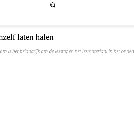
hzelf laten halen
arom is het belangrijk om de lesstof en het lesmateriaal in het ond