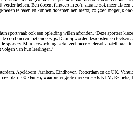
 verder helpen. Een docent fungeert in zo’n situatie ook meer als een coa
jkheden te halen en kunnen docenten hen hierbij zo goed mogelijk ond
t hun sport vaak ook een opleiding willen afronden. ‘Deze sporters kiez
l te combineren met onderwijs. Daarbij worden lesroosters en toetsen 
e sporters. Mijn verwachting is dat veel meer onderwijsinstellingen i
 volgen van hun leerlingen.’
Amsterdam, Apeldoorn, Arnhem, Eindhoven, Rotterdam en de UK. Vanuit 
 meer dan 100 klanten, waaronder grote merken zoals KLM, Remeha, N