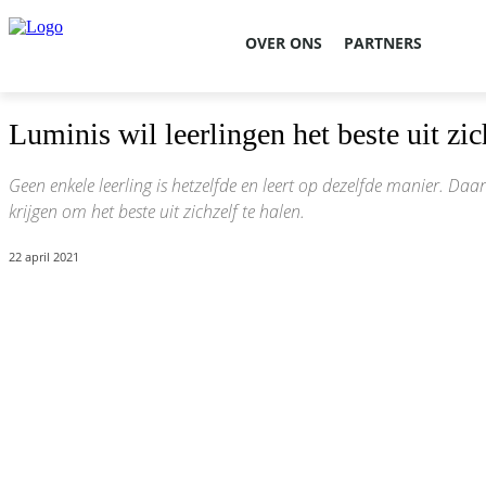
OVER ONS
PARTNERS
Luminis wil leerlingen het beste uit zic
Geen enkele leerling is hetzelfde en leert op dezelfde manier. Da
krijgen om het beste uit zichzelf te halen.
22 april 2021