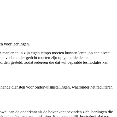
n voor leerlingen.
en manier en in zijn eigen tempo moeten kunnen leren, op een niveau
en en veel minder gericht moeten zijn op gemiddelden en
orden gesteld, zodat iedereen die dat wil bepaalde lesmodules kan
unende diensten voor onderwijsinstellingen, waaronder het faciliteren
zowel aan de onderkant als de bovenkant bevinden zich leerlingen die
k behoefte aan extra uitdaging. Een persoonlijk leertraject, dat past