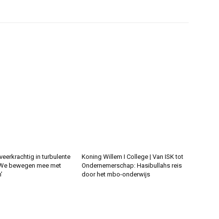
eerkrachtig in turbulente
Koning Willem I College | Van ISK tot
‘We bewegen mee met
Ondernemerschap: Hasibullahs reis
’
door het mbo-onderwijs