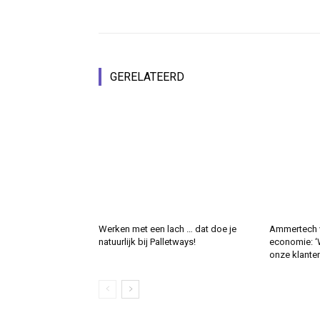
GERELATEERD
Werken met een lach … dat doe je
Ammertech v
natuurlijk bij Palletways!
economie: 
onze klanten