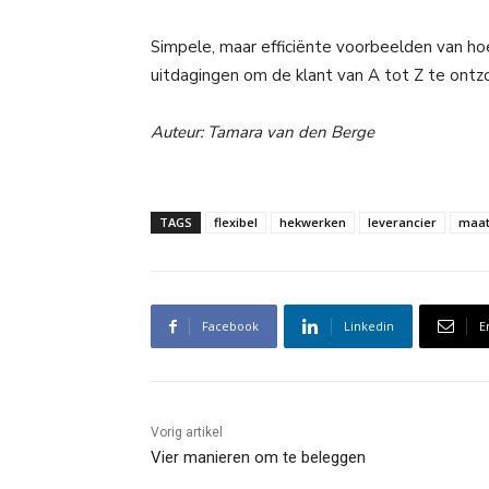
Simpele, maar efficiënte voorbeelden van h
uitdagingen om de klant van A tot Z te ontz
Auteur: Tamara van den Berge
TAGS
flexibel
hekwerken
leverancier
maat
Facebook
Linkedin
E
Vorig artikel
Vier manieren om te beleggen