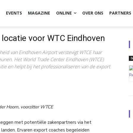
EVENTS
MAGAZINE
ONLINE
OVER ONS
PARTNERS
 locatie voor WTC Eindhoven
heid van Eindhoven Airport verstevigt WTCE haar
teunen. Het World Trade Center Eindhoven (WTCE)
B
tie en helpt bij het professionaliseren van de export
 der Hoorn, voorzitter WTCE
leggen met potentiële zakenpartners via het
 landen. Ervaren export coaches begeleiden