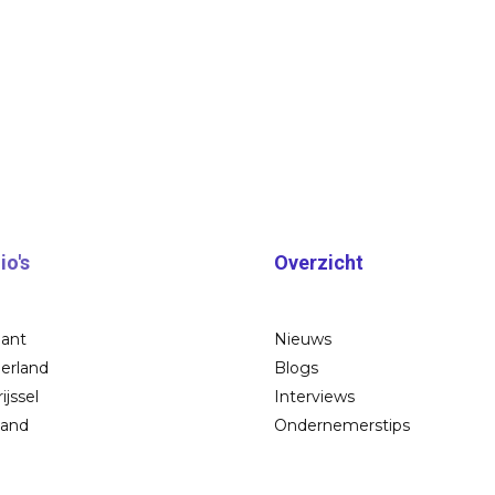
io's
Overzicht
bant
Nieuws
erland
Blogs
ijssel
Interviews
land
Ondernemerstips