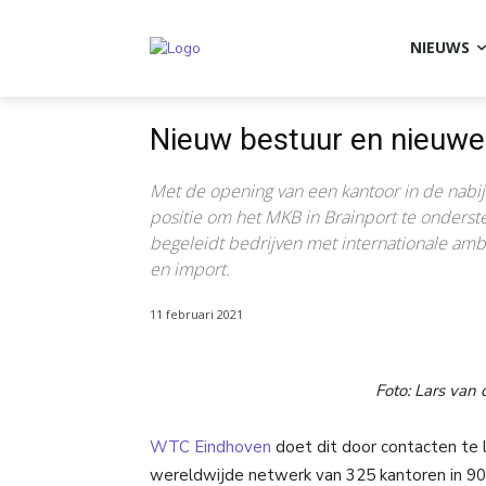
NIEUWS
Nieuw bestuur en nieuwe
Met de opening van een kantoor in de nabij
positie om het MKB in Brainport te onders
begeleidt bedrijven met internationale ambi
en import.
11 februari 2021
Foto: Lars van
WTC Eindhoven
doet dit door contacten te 
wereldwijde netwerk van 325 kantoren in 90