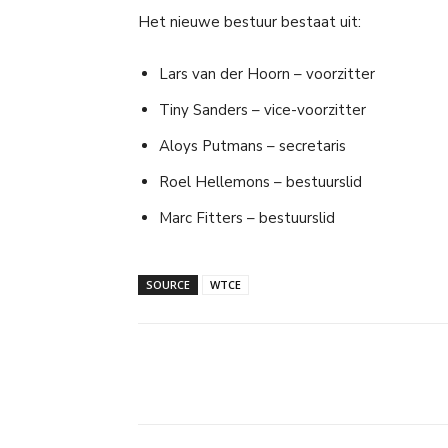
Het nieuwe bestuur bestaat uit:
Lars van der Hoorn – voorzitter
Tiny Sanders – vice-voorzitter
Aloys Putmans – secretaris
Roel Hellemons – bestuurslid
Marc Fitters – bestuurslid
SOURCE
WTCE
Facebook
Linkedin
E