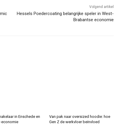
Volgend artikel
omic
Hessels Poedercoating belangrijke speler in West-
Brabantse economie
makelaar in Enschede en
Van pak naar oversized hoodie: hoe
e economie
Gen Z de werkvloer beïnvloed