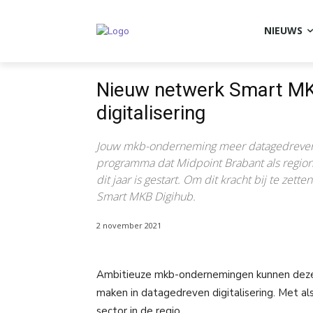
NIEUWS
Nieuw netwerk Smart MKB
digitalisering
Jouw mkb-onderneming meer datagedreven 
programma dat Midpoint Brabant als region
dit jaar is gestart. Om dit kracht bij te zet
Smart MKB Digihub.
2 november 2021
Ambitieuze mkb-ondernemingen kunnen deze e
maken in datagedreven digitalisering. Met als 
sector in de regio.