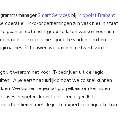
 programmamanager
Smart Services
bij
Midpoint Brabant
.
e operatie: “Mkb-ondernemingen zijn vaak niet in staat
g te gaan en data echt goed te laten werken voor hun
g naar ICT-experts niet goed te vinden. Om hen te
digicoaches én bouwen we aan een netwerk van IT-
egt uit waarom het voor IT-bedrijven uit de regio
luiten: “Allereerst natuurlijk omdat we zo snel kunnen
rdoen. We komen regelmatig bij elkaar om kennis en
 cases er spelen. Ieder heeft een eigen ICT-
 maat bedienen met de juiste expertise, ongeacht hun