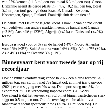
van 27% kennen (+1,3 miljoen ton, totaal 6,3 miljoen ton). Groot-
Brittannië neemt de derde plaats in (+4%, +0,2 miljoen ton, totaal
5,2 miljoen ton) gevolgd door Brazilië, Canada, Zweden,
Noorwegen, Spanje, Finland. Frankrijk sluit de top tien af.
De handel met Oekraïne is gehalveerd. Omwille van de zoektocht
van bedrijven naar andere markten neemt de handel met Canada
(+31%), Australië (+123%), Algerije (+42%) en Duitsland (+42%)
fel toe.
Europa is goed voor 57% van de handel (-4%), Noord-Amerika
voor 15% (+3%), Zuid-Amerika voor 14% (-3%), Afrika 7% (+2%),
Azië 4% (+1%) en Oceanië 3% (+1%).
Binnenvaart kent voor tweede jaar op rij
recordjaar
Ook de binnenvaartoverslag kende in 2022 een nieuw record: 64,5
miljoen ton, een stijging met 7% (nadat ook al in het jaar daarvoor
(2021) er een stijging met 9% was). De import steeg met 8%, de
export met 7%. De verhouding import-export is 41%-59%.
Opvallend is dat het vervoer van ro/ro met binnenvaartschepen sterk
stijgt tot 0,5 miljoen ton. Ook de overslag van breakbulk via
binnenvaart neemt spectaculair toe (+40%, +1 miljoen ton). De