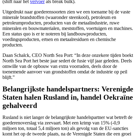
(shift naar het
vervoer
als break bulk).
Uitgedrukt naar goederensoorten zien we een toename bij de vaste
minerale brandstoffen (waaronder steenkool), petroleum en
petroleumproducten, producten van de metaalindustrie, ruwe
mineralen en bouwmaterialen, meststoffen, voertuigen en machines.
Een status quo is er te noteren bij landbouwproducten,
voedingsproducten, ertsen en metaalresiduen en chemische
producten.
Daan Schalck, CEO North Sea Port: “In deze onzekere tijden boekt
North Sea Port het beste jaar sedert de fusie vijf jaar geleden. Deels
omwille van de opbouw van extra voorraden, deels door de
toenemende aanvoer van grondstoffen omdat de industrie op peil
blijft.”
Belangrijkste handelspartners: Verenigde
Staten halen Rusland in, handel Oekraïne
gehalveerd
Rusland is niet langer de belangrijkste handelspartner wat betreft de
goederenoverslag via zeevaart. Met een krimp van 15% (-0,9
miljoen ton, totaal 5,4 miljoen ton) als gevolg van de EU-sancties
komt het op de tweede plaats, na de Verenigde Staten die een groei