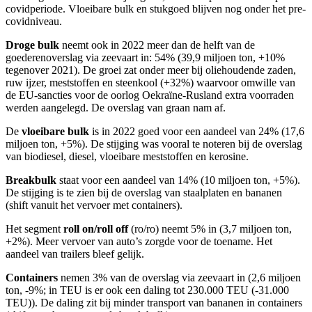
covidperiode. Vloeibare bulk en stukgoed blijven nog onder het pre-
covidniveau.
Droge bulk
neemt ook in 2022 meer dan de helft van de
goederenoverslag via zeevaart in: 54% (39,9 miljoen ton, +10%
tegenover 2021). De groei zat onder meer bij oliehoudende zaden,
ruw ijzer, meststoffen en steenkool (+32%) waarvoor omwille van
de EU-sancties voor de oorlog Oekraïne-Rusland extra voorraden
werden aangelegd. De overslag van graan nam af.
De
vloeibare bulk
is in 2022 goed voor een aandeel van 24% (17,6
miljoen ton, +5%). De stijging was vooral te noteren bij de overslag
van biodiesel, diesel, vloeibare meststoffen en kerosine.
Breakbulk
staat voor een aandeel van 14% (10 miljoen ton, +5%).
De stijging is te zien bij de overslag van staalplaten en bananen
(shift vanuit het vervoer met containers).
Het segment
roll on/roll off
(ro/ro) neemt 5% in (3,7 miljoen ton,
+2%). Meer vervoer van auto’s zorgde voor de toename. Het
aandeel van trailers bleef gelijk.
Containers
nemen 3% van de overslag via zeevaart in (2,6 miljoen
ton, -9%; in TEU is er ook een daling tot 230.000 TEU (-31.000
TEU)). De daling zit bij minder transport van bananen in containers