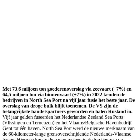
Met 73,6 miljoen ton goederenoverslag via zeevaart (+7%) en
64,5 miljoen ton via binnenvaart (+7%) in 2022 kenden de
bedrijven in North Sea Port na vijf jaar fusie het beste jaar. De
overslag van droge bulk blijft toenemen. De VS zijn de
belangrijkste handelspartners geworden en halen Rusland in.
Vijf jaar gelden fuseerden het Nederlandse Zeeland Sea Ports
(Vlissingen en Terneuzen) en het Vlaams/Belgische Havenbedrijf
Gent tot één haven. North Sea Port werd de nieuwe merknaam van
de 60-kilometer-lange grensoverschrijdende Nederlands-Vlaamse
haven. Hiermee kwam de haven meteen in de top tien van de