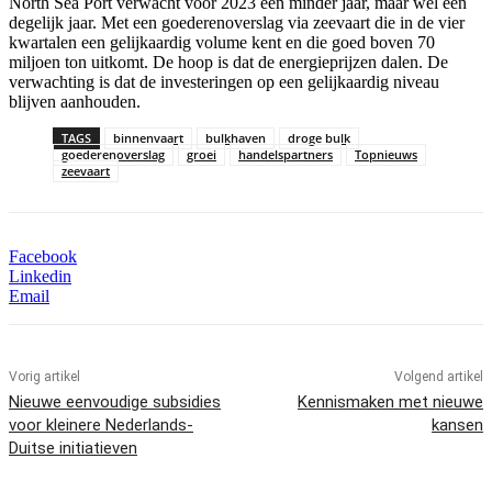
North Sea Port verwacht voor 2023 een minder jaar, maar wel een
degelijk jaar. Met een goederenoverslag via zeevaart die in de vier
kwartalen een gelijkaardig volume kent en die goed boven 70
miljoen ton uitkomt. De hoop is dat de energieprijzen dalen. De
verwachting is dat de investeringen op een gelijkaardig niveau
blijven aanhouden.
TAGS
binnenvaart
bulkhaven
droge bulk
goederenoverslag
groei
handelspartners
Topnieuws
zeevaart
Facebook
Linkedin
Email
Vorig artikel
Volgend artikel
Nieuwe eenvoudige subsidies
Kennismaken met nieuwe
voor kleinere Nederlands-
kansen
Duitse initiatieven