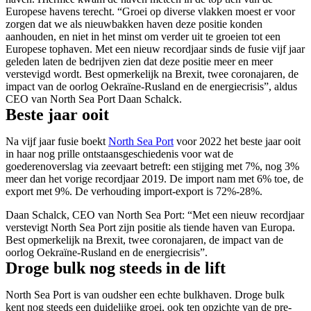
Europese havens terecht. “Groei op diverse vlakken moest er voor
zorgen dat we als nieuwbakken haven deze positie konden
aanhouden, en niet in het minst om verder uit te groeien tot een
Europese tophaven. Met een nieuw recordjaar sinds de fusie vijf jaar
geleden laten de bedrijven zien dat deze positie meer en meer
verstevigd wordt. Best opmerkelijk na Brexit, twee coronajaren, de
impact van de oorlog Oekraïne-Rusland en de energiecrisis”, aldus
CEO van North Sea Port Daan Schalck.
Beste jaar ooit
Na vijf jaar fusie boekt
North Sea Port
voor 2022 het beste jaar ooit
in haar nog prille ontstaansgeschiedenis voor wat de
goederenoverslag via zeevaart betreft: een stijging met 7%, nog 3%
meer dan het vorige recordjaar 2019. De import nam met 6% toe, de
export met 9%. De verhouding import-export is 72%-28%.
Daan Schalck, CEO van North Sea Port: “Met een nieuw recordjaar
verstevigt North Sea Port zijn positie als tiende haven van Europa.
Best opmerkelijk na Brexit, twee coronajaren, de impact van de
oorlog Oekraïne-Rusland en de energiecrisis”.
Droge bulk nog steeds in de lift
North Sea Port is van oudsher een echte bulkhaven. Droge bulk
kent nog steeds een duidelijke groei, ook ten opzichte van de pre-