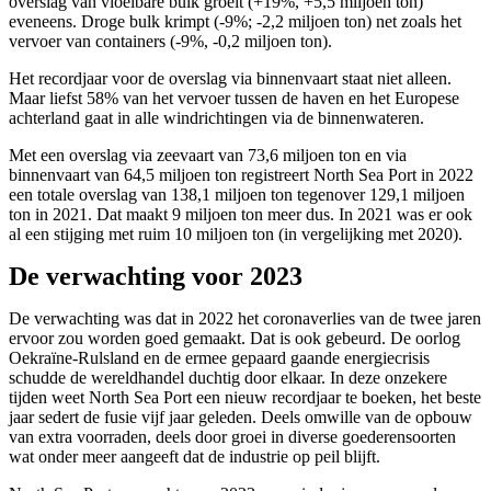
overslag van vloeibare bulk groeit (+19%, +5,5 miljoen ton)
eveneens. Droge bulk krimpt (-9%; -2,2 miljoen ton) net zoals het
vervoer van containers (-9%, -0,2 miljoen ton).
Het recordjaar voor de overslag via binnenvaart staat niet alleen.
Maar liefst 58% van het vervoer tussen de haven en het Europese
achterland gaat in alle windrichtingen via de binnenwateren.
Met een overslag via zeevaart van 73,6 miljoen ton en via
binnenvaart van 64,5 miljoen ton registreert North Sea Port in 2022
een totale overslag van 138,1 miljoen ton tegenover 129,1 miljoen
ton in 2021. Dat maakt 9 miljoen ton meer dus. In 2021 was er ook
al een stijging met ruim 10 miljoen ton (in vergelijking met 2020).
De verwachting voor 2023
De verwachting was dat in 2022 het coronaverlies van de twee jaren
ervoor zou worden goed gemaakt. Dat is ook gebeurd. De oorlog
Oekraïne-Rulsland en de ermee gepaard gaande energiecrisis
schudde de wereldhandel duchtig door elkaar. In deze onzekere
tijden weet North Sea Port een nieuw recordjaar te boeken, het beste
jaar sedert de fusie vijf jaar geleden. Deels omwille van de opbouw
van extra voorraden, deels door groei in diverse goederensoorten
wat onder meer aangeeft dat de industrie op peil blijft.