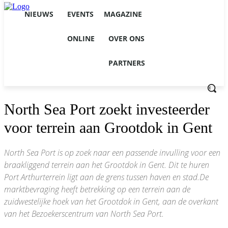
NIEUWS
EVENTS
MAGAZINE
ONLINE
OVER ONS
PARTNERS
North Sea Port zoekt investeerder
voor terrein aan Grootdok in Gent
North Sea Port is op zoek naar een passende invulling voor een
braakliggend terrein aan het Grootdok in Gent. Dit te huren
Port Arthurterrein ligt aan de grens tussen haven en stad.De
marktbevraging heeft betrekking op een terrein aan de
zuidwestelijke hoek van het Grootdok in Gent, aan de overkant
van het Bezoekerscentrum van North Sea Port.