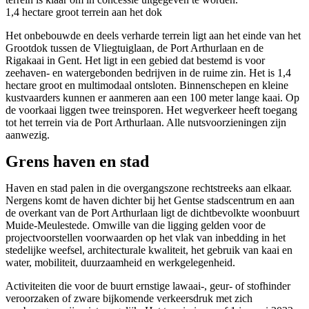
1,4 hectare groot terrein aan het dok
Het onbebouwde en deels verharde terrein ligt aan het einde van het
Grootdok tussen de Vliegtuiglaan, de Port Arthurlaan en de
Rigakaai in Gent. Het ligt in een gebied dat bestemd is voor
zeehaven- en watergebonden bedrijven in de ruime zin. Het is 1,4
hectare groot en multimodaal ontsloten. Binnenschepen en kleine
kustvaarders kunnen er aanmeren aan een 100 meter lange kaai. Op
de voorkaai liggen twee treinsporen. Het wegverkeer heeft toegang
tot het terrein via de Port Arthurlaan. Alle nutsvoorzieningen zijn
aanwezig.
Grens haven en stad
Haven en stad palen in die overgangszone rechtstreeks aan elkaar.
Nergens komt de haven dichter bij het Gentse stadscentrum en aan
de overkant van de Port Arthurlaan ligt de dichtbevolkte woonbuurt
Muide-Meulestede. Omwille van die ligging gelden voor de
projectvoorstellen voorwaarden op het vlak van inbedding in het
stedelijke weefsel, architecturale kwaliteit, het gebruik van kaai en
water, mobiliteit, duurzaamheid en werkgelegenheid.
Activiteiten die voor de buurt ernstige lawaai-, geur- of stofhinder
veroorzaken of zware bijkomende verkeersdruk met zich