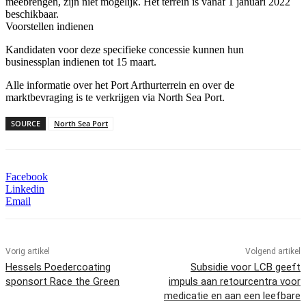
meebrengen, zijn niet mogelijk. Het terrein is vanaf 1 januari 2022
beschikbaar.
Voorstellen indienen
Kandidaten voor deze specifieke concessie kunnen hun
businessplan indienen tot 15 maart.
Alle informatie over het Port Arthurterrein en over de
marktbevraging is te verkrijgen via North Sea Port.
SOURCE
North Sea Port
Facebook
Linkedin
Email
Vorig artikel
Volgend artikel
Hessels Poedercoating
Subsidie voor LCB geeft
sponsort Race the Green
impuls aan retourcentra voor
medicatie en aan een leefbare