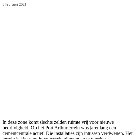
8 februari 2021
In deze zone komt slechts zelden ruimte vrij voor nieuwe
bedrijvigheid. Op het Port Arthurterrein was jarenlang een
cementcentrale actief. Die installaties zijn intussen verdwenen. Het
terrein is klaar om in concessie uitgegeven te worden.