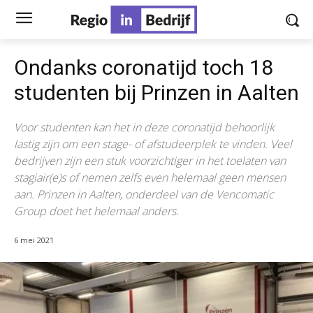
Ondanks coronatijd toch 18
studenten bij Prinzen in Aalten
Voor studenten kan het in deze coronatijd behoorlijk
lastig zijn om een stage- of afstudeerplek te vinden. Veel
bedrijven zijn een stuk voorzichtiger in het toelaten van
stagiair(e)s of nemen zelfs even helemaal geen mensen
aan. Prinzen in Aalten, onderdeel van de Vencomatic
Group doet het helemaal anders.
6 mei 2021