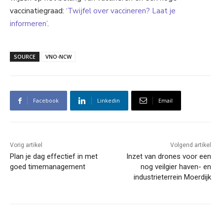
vaccinatiegraad:
‘Twijfel over vaccineren? Laat je
informeren’
.
SOURCE
VNO-NCW
Facebook
Linkedin
Email
Vorig artikel
Volgend artikel
Plan je dag effectief in met
Inzet van drones voor een
goed timemanagement
nog veilgier haven- en
industrieterrein Moerdijk