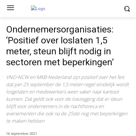
Ondernemersorganisaties:
‘Positief over loslaten 1,5
meter, steun blijft nodig in
sectoren met beperkingen’
VNO-NCW en MKB-Nederland zijn positief over het feit
dat per 25 september de 1,5 meter-regel eindelijk wordt
losgelaten en medewerkers weer vaker naar kantoor
kunnen. Dat geldt ook voor de toezegging dat er steun
blijft voor ondernemers in de nachthoreca en
evenementen die ook na de 25ste nog met beperkingen
te maken hebben
16 september 2021