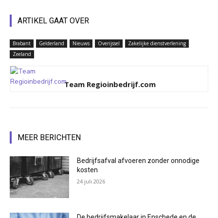
ARTIKEL GAAT OVER
Brabant
Gelderland
Nieuws
Overijssel
Zakelijke dienstverlening
Zeeland
Team Regioinbedrijf.com
MEER BERICHTEN
Bedrijfsafval afvoeren zonder onnodige
kosten
24 juli 2026
De bedrijfsmakelaar in Enschede en de