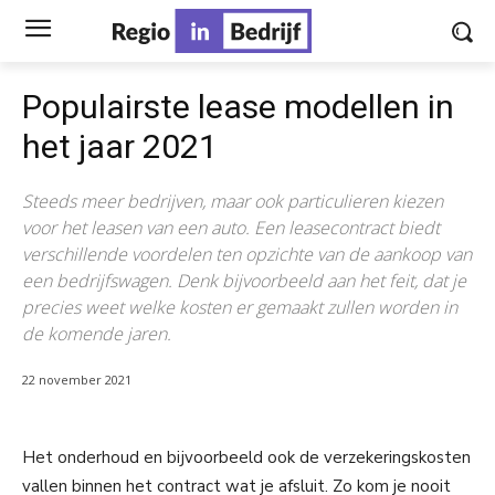
Populairste lease modellen in
het jaar 2021
Steeds meer bedrijven, maar ook particulieren kiezen
voor het leasen van een auto. Een leasecontract biedt
verschillende voordelen ten opzichte van de aankoop van
een bedrijfswagen. Denk bijvoorbeeld aan het feit, dat je
precies weet welke kosten er gemaakt zullen worden in
de komende jaren.
22 november 2021
Het onderhoud en bijvoorbeeld ook de verzekeringskosten
vallen binnen het contract wat je afsluit. Zo kom je nooit