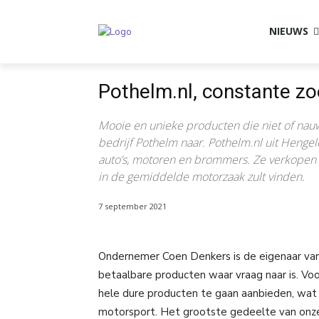
NIEUWS
Pothelm.nl, constante zo
Mooie en unieke producten die niet of nauwel
bedrijf Pothelm naar. Pothelm.nl uit Henge
auto’s, motoren en brommers. Ze verkopen m
in de gemiddelde motorzaak zult vinden.
7 september 2021
Ondernemer Coen Denkers is de eigenaar van h
betaalbare producten waar vraag naar is. Vo
hele dure producten te gaan aanbieden, wat 
motorsport. Het grootste gedeelte van onze