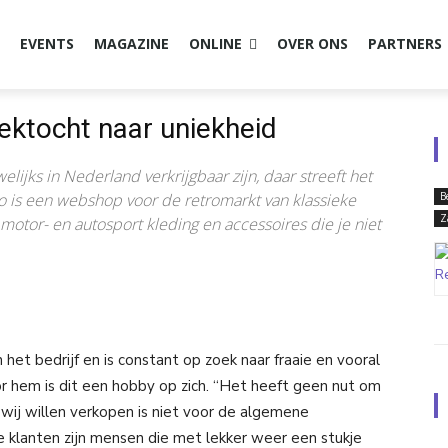
EVENTS
MAGAZINE
ONLINE
OVER ONS
PARTNERS
ektocht naar uniekheid
ijks in Nederland verkrijgbaar zijn, daar streeft het
lo is een webshop voor de retromarkt van klassieke
B
Z
otor- en autosport kleding en accessoires die je niet
et bedrijf en is constant op zoek naar fraaie en vooral
or hem is dit een hobby op zich. “Het heeft geen nut om
wij willen verkopen is niet voor de algemene
 klanten zijn mensen die met lekker weer een stukje