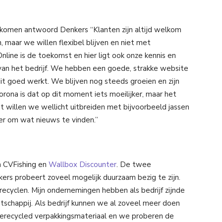
l komen antwoord Denkers “Klanten zijn altijd welkom
 maar we willen flexibel blijven en niet met
nline is de toekomst en hier ligt ook onze kennis en
t van het bedrijf. We hebben een goede, strakke website
t goed werkt. We blijven nog steeds groeien en zijn
orona is dat op dit moment iets moeilijker, maar het
t willen we wellicht uitbreiden met bijvoorbeeld jassen
ger om wat nieuws te vinden.”
n CVFishing en
Wallbox Discounter
. De twee
rs probeert zoveel mogelijk duurzaam bezig te zijn.
 recyclen. Mijn ondernemingen hebben als bedrijf zijnde
tschappij. Als bedrijf kunnen we al zoveel meer doen
 gerecycled verpakkingsmateriaal en we proberen de