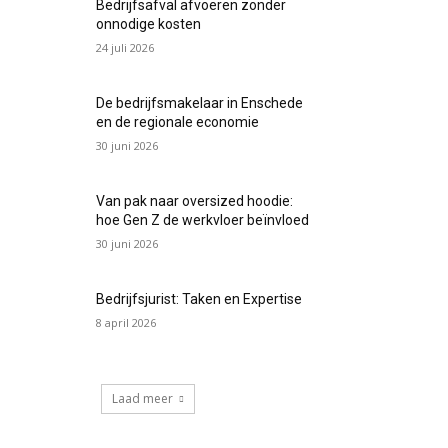
Bedrijfsafval afvoeren zonder
onnodige kosten
24 juli 2026
De bedrijfsmakelaar in Enschede
en de regionale economie
30 juni 2026
Van pak naar oversized hoodie:
hoe Gen Z de werkvloer beïnvloed
30 juni 2026
Bedrijfsjurist: Taken en Expertise
8 april 2026
Laad meer