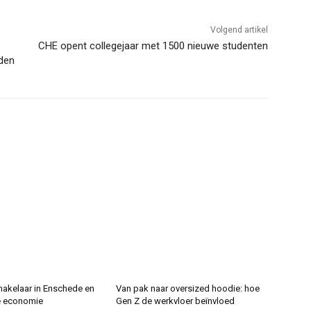
Volgend artikel
CHE opent collegejaar met 1500 nieuwe studenten
den
makelaar in Enschede en
Van pak naar oversized hoodie: hoe
e economie
Gen Z de werkvloer beïnvloed