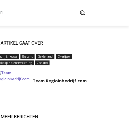
ARTIKEL GAAT OVER
edrijfsnieuws
Brabant
Gelderland
Overijssel
akelijke dienstverlening
Zeeland
Team Regioinbedrijf.com
MEER BERICHTEN