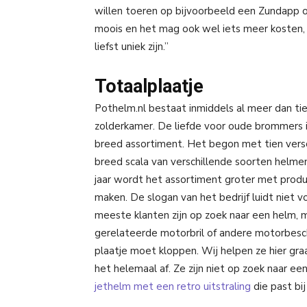
willen toeren op bijvoorbeeld een Zundapp o
moois en het mag ook wel iets meer kosten, m
liefst uniek zijn.”
Totaalplaatje
Pothelm.nl bestaat inmiddels al meer dan tie
zolderkamer. De liefde voor oude brommers
breed assortiment. Het begon met tien versc
breed scala van verschillende soorten helmen
jaar wordt het assortiment groter met prod
maken. De slogan van het bedrijf luidt niet 
meeste klanten zijn op zoek naar een helm, 
gerelateerde motorbril of andere motorbesche
plaatje moet kloppen. Wij helpen ze hier gr
het helemaal af. Ze zijn niet op zoek naar e
jethelm met een retro uitstraling
die past bi