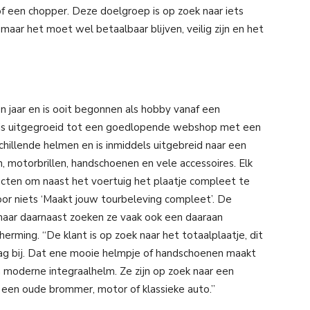
f een chopper. Deze doelgroep is op zoek naar iets
aar het moet wel betaalbaar blijven, veilig zijn en het
n jaar en is ooit begonnen als hobby vanaf een
 is uitgegroeid tot een goedlopende webshop met een
hillende helmen en is inmiddels uitgebreid naar een
, motorbrillen, handschoenen en vele accessoires. Elk
ucten om naast het voertuig het plaatje compleet te
voor niets ‘Maakt jouw tourbeleving compleet’. De
maar daarnaast zoeken ze vaak ook een daaraan
rming. “De klant is op zoek naar het totaalplaatje, dit
aag bij. Dat ene mooie helmpje of handschoenen maakt
en moderne integraalhelm. Ze zijn op zoek naar een
j een oude brommer, motor of klassieke auto.”