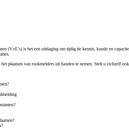
VvE’s) is het een uitdaging om tijdig de kennis, kunde en capaciteit i
aties.
et plaatsen van rookmelders uit handen te nemen. Stelt u zichzelf oo
emen?
ndmelding
 ruimten?
laatsen?
n?