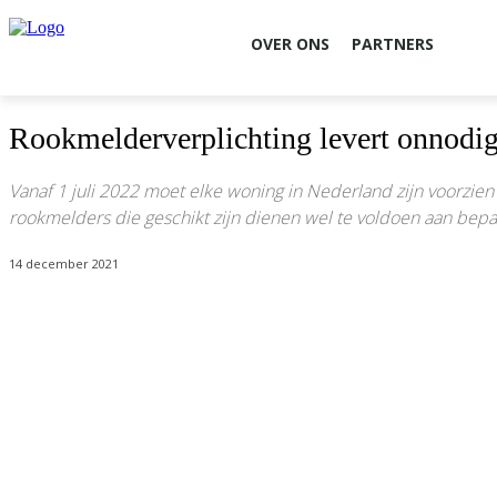
OVER ONS
PARTNERS
Rookmelderverplichting levert onnodi
Vanaf 1 juli 2022 moet elke woning in Nederland zijn voorzien
rookmelders die geschikt zijn dienen wel te voldoen aan bepaa
14 december 2021