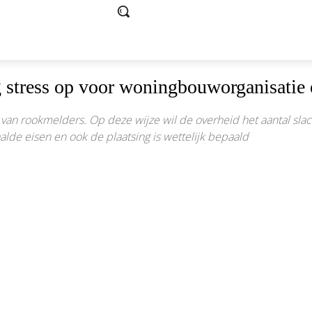
g stress op voor woningbouworganisatie
 van rookmelders. Op deze wijze wil de overheid het aantal slac
lde eisen en ook de plaatsing is wettelijk bepaald