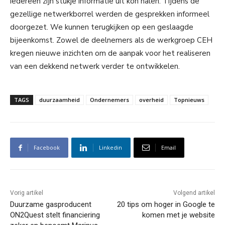
iedereen zijn stukje informatie uit kon halen. Tijdens de
gezellige netwerkborrel werden de gesprekken informeel
doorgezet. We kunnen terugkijken op een geslaagde
bijeenkomst. Zowel de deelnemers als de werkgroep CEH
kregen nieuwe inzichten om de aanpak voor het realiseren
van een dekkend netwerk verder te ontwikkelen.
TAGS
duurzaamheid
Ondernemers
overheid
Topnieuws
Facebook
Linkedin
Email
Vorig artikel
Volgend artikel
Duurzame gasproducent
20 tips om hoger in Google te
ON2Quest stelt financiering
komen met je website