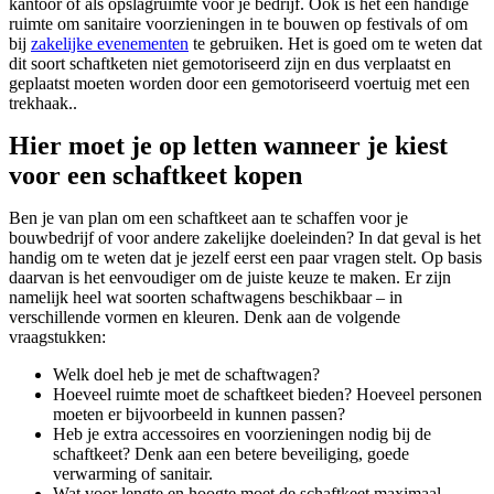
kantoor of als opslagruimte voor je bedrijf. Ook is het een handige
ruimte om sanitaire voorzieningen in te bouwen op festivals of om
bij
zakelijke evenementen
te gebruiken. Het is goed om te weten dat
dit soort schaftketen niet gemotoriseerd zijn en dus verplaatst en
geplaatst moeten worden door een gemotoriseerd voertuig met een
trekhaak..
Hier moet je op letten wanneer je kiest
voor een schaftkeet kopen
Ben je van plan om een schaftkeet aan te schaffen voor je
bouwbedrijf of voor andere zakelijke doeleinden? In dat geval is het
handig om te weten dat je jezelf eerst een paar vragen stelt. Op basis
daarvan is het eenvoudiger om de juiste keuze te maken. Er zijn
namelijk heel wat soorten schaftwagens beschikbaar – in
verschillende vormen en kleuren. Denk aan de volgende
vraagstukken:
Welk doel heb je met de schaftwagen?
Hoeveel ruimte moet de schaftkeet bieden? Hoeveel personen
moeten er bijvoorbeeld in kunnen passen?
Heb je extra accessoires en voorzieningen nodig bij de
schaftkeet? Denk aan een betere beveiliging, goede
verwarming of sanitair.
Wat voor lengte en hoogte moet de schaftkeet maximaal