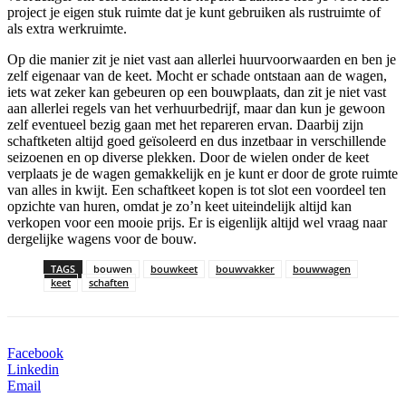
project je eigen stuk ruimte dat je kunt gebruiken als rustruimte of
als extra werkruimte.
Op die manier zit je niet vast aan allerlei huurvoorwaarden en ben je
zelf eigenaar van de keet. Mocht er schade ontstaan aan de wagen,
iets wat zeker kan gebeuren op een bouwplaats, dan zit je niet vast
aan allerlei regels van het verhuurbedrijf, maar dan kun je gewoon
zelf eventueel bezig gaan met het repareren ervan. Daarbij zijn
schaftketen altijd goed geïsoleerd en dus inzetbaar in verschillende
seizoenen en op diverse plekken. Door de wielen onder de keet
verplaats je de wagen gemakkelijk en je kunt er door de grote ruimte
van alles in kwijt. Een schaftkeet kopen is tot slot een voordeel ten
opzichte van huren, omdat je zo’n keet uiteindelijk altijd kan
verkopen voor een mooie prijs. Er is eigenlijk altijd wel vraag naar
dergelijke wagens voor de bouw.
TAGS
bouwen
bouwkeet
bouwvakker
bouwwagen
keet
schaften
Facebook
Linkedin
Email