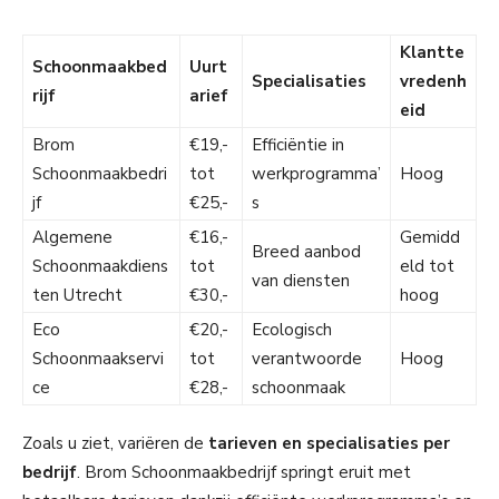
Klantte
Schoonmaakbed
Uurt
Specialisaties
vredenh
rijf
arief
eid
Brom
€19,-
Efficiëntie in
Schoonmaakbedri
tot
werkprogramma’
Hoog
jf
€25,-
s
Algemene
€16,-
Gemidd
Breed aanbod
Schoonmaakdiens
tot
eld tot
van diensten
ten Utrecht
€30,-
hoog
Eco
€20,-
Ecologisch
Schoonmaakservi
tot
verantwoorde
Hoog
ce
€28,-
schoonmaak
Zoals u ziet, variëren de
tarieven en specialisaties per
bedrijf
. Brom Schoonmaakbedrijf springt eruit met