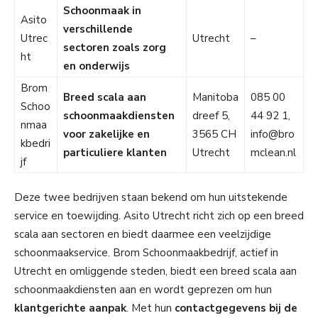
Schoonmaak in
Asito
verschillende
Utrec
Utrecht
–
sectoren zoals zorg
ht
en onderwijs
Brom
Breed scala aan
Manitoba
085 00
Schoo
schoonmaakdiensten
dreef 5,
44 92 1,
nmaa
voor zakelijke en
3565 CH
info@bro
kbedri
particuliere klanten
Utrecht
mclean.nl
jf
Deze twee bedrijven staan bekend om hun uitstekende
service en toewijding. Asito Utrecht richt zich op een breed
scala aan sectoren en biedt daarmee een veelzijdige
schoonmaakservice. Brom Schoonmaakbedrijf, actief in
Utrecht en omliggende steden, biedt een breed scala aan
schoonmaakdiensten aan en wordt geprezen om hun
klantgerichte aanpak
. Met hun
contactgegevens bij de