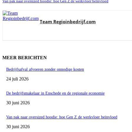
Van pak naar oversized hoodie: hoe Gen Z de werkvloer beïnvloed
Team Regioinbedrijf.com
MEER BERICHTEN
Bedrijfsafval afvoeren zonder onnodige kosten
24 juli 2026
De bedrijfsmakelaar in Enschede en de regionale economie
30 juni 2026
Van pak naar oversized hoodie: hoe Gen Z de werkvloer beïnvloed
30 juni 2026