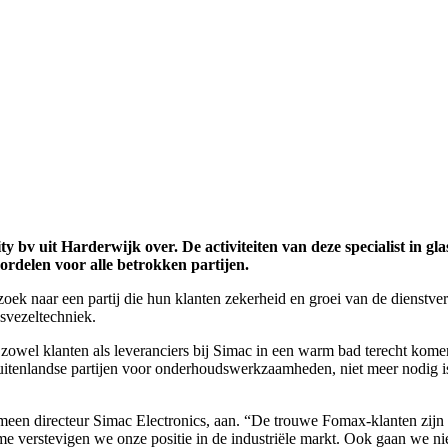
bv uit Harderwijk over. De activiteiten van deze specialist in glas
rdelen voor alle betrokken partijen.
 naar een partij die hun klanten zekerheid en groei van de dienstverl
asvezeltechniek.
wel klanten als leveranciers bij Simac in een warm bad terecht komen.
r buitenlandse partijen voor onderhoudswerkzaamheden, niet meer nodig
emeen directeur Simac Electronics, aan. “De trouwe Fomax-klanten zijn
e verstevigen we onze positie in de industriële markt. Ook gaan we nie