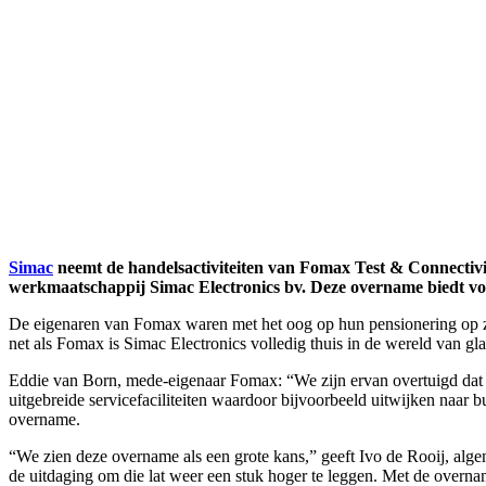
Simac
neemt de handelsactiviteiten van Fomax Test & Connectivity 
werkmaatschappij Simac Electronics bv. Deze overname biedt voo
De eigenaren van Fomax waren met het oog op hun pensionering op zoek
net als Fomax is Simac Electronics volledig thuis in de wereld van gl
Eddie van Born, mede-eigenaar Fomax: “We zijn ervan overtuigd dat zo
uitgebreide servicefaciliteiten waardoor bijvoorbeeld uitwijken naa
overname.
“We zien deze overname als een grote kans,” geeft Ivo de Rooij, alg
de uitdaging om die lat weer een stuk hoger te leggen. Met de overnam