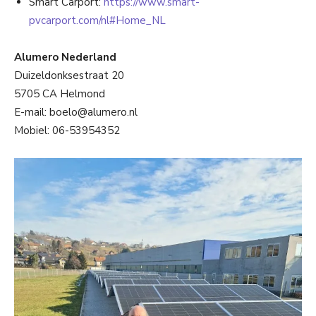
Smart Carport:
https://www.smart-
pvcarport.com/nl#Home_NL
Alumero Nederland
Duizeldonksestraat 20
5705 CA Helmond
E-mail: boelo@alumero.nl
Mobiel: 06-53954352