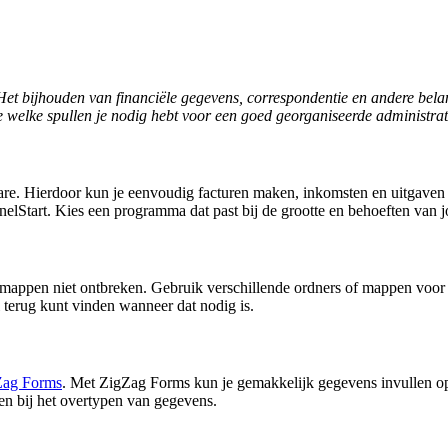
f. Het bijhouden van financiële gegevens, correspondentie en andere be
we welke spullen je nodig hebt voor een goed georganiseerde administrati
ware. Hierdoor kun je eenvoudig facturen maken, inkomsten en uitgaven 
Start. Kies een programma dat past bij de grootte en behoeften van j
mappen niet ontbreken. Gebruik verschillende ordners of mappen voor 
 terug kunt vinden wanneer dat nodig is.
Zag Forms
. Met ZigZag Forms kun je gemakkelijk gegevens invullen op
ten bij het overtypen van gegevens.