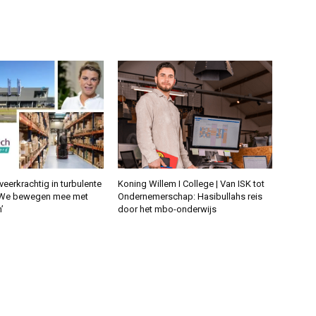
eerkrachtig in turbulente
Koning Willem I College | Van ISK tot
‘We bewegen mee met
Ondernemerschap: Hasibullahs reis
’
door het mbo-onderwijs