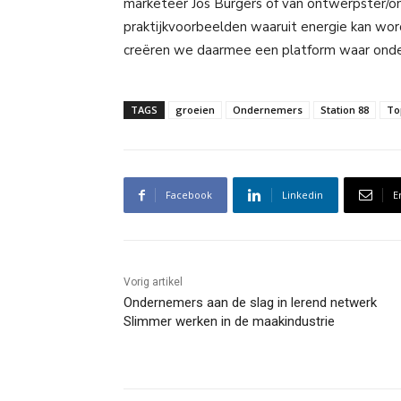
marketeer Jos Burgers of van ontwerpster/o
praktijkvoorbeelden waaruit energie kan wor
creëren we daarmee een platform waar onde
TAGS
groeien
Ondernemers
Station 88
To
Facebook
Linkedin
E
Vorig artikel
Ondernemers aan de slag in lerend netwerk
Slimmer werken in de maakindustrie