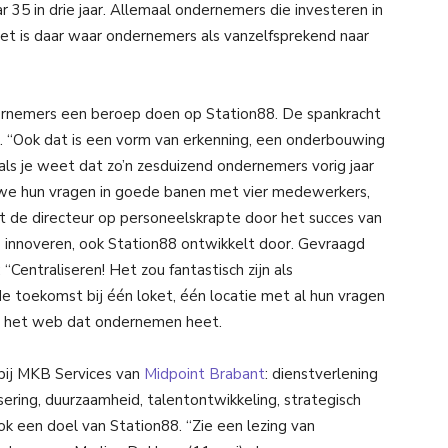
r 35 in drie jaar. Allemaal ondernemers die investeren in
et is daar waar ondernemers als vanzelfsprekend naar
dernemers een beroep doen op Station88. De spankracht
d. “Ook dat is een vorm van erkenning, een onderbouwing
 als je weet dat zo’n zesduizend ondernemers vorig jaar
 we hun vragen in goede banen met vier medewerkers,
idt de directeur op personeelskrapte door het succes van
s innoveren, ook Station88 ontwikkelt door. Gevraagd
Centraliseren! Het zou fantastisch zijn als
e toekomst bij één loket, één locatie met al hun vragen
in het web dat ondernemen heet.
bij MKB Services van
Midpoint Brabant
: dienstverlening
sering, duurzaamheid, talentontwikkeling, strategisch
ook een doel van Station88. “Zie een lezing van