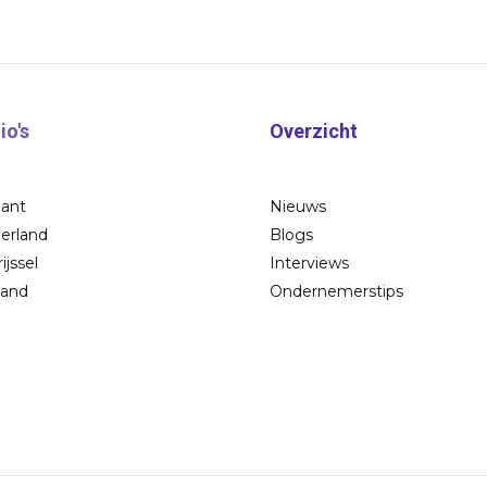
io's
Overzicht
bant
Nieuws
erland
Blogs
ijssel
Interviews
land
Ondernemerstips