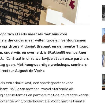
pt zich steeds meer als ‘het huis voor
ers die onder meer willen groeien, verduurzamen
de oprichters Midpoint Brabant en gemeente Tilburg
en, onderwijs en overheid, is Station88 een partner
t. “Centraal in onze werkwijze staan onze partners
lag gaan. Met hoogwaardige workshops, seminars
 directeur August de Vocht.
s als een schakelkast, een sparringpartner voor
bant. “Wij gaan met hen, zowel startende als
ug naar instanties en partners met de gevraagde kennis.
mportantie wint, onderbouwt De Vocht met het aantal