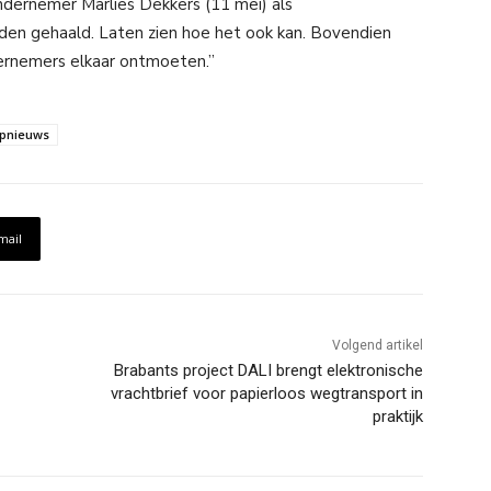
ndernemer Marlies Dekkers (11 mei) als
den gehaald. Laten zien hoe het ook kan. Bovendien
rnemers elkaar ontmoeten.”
pnieuws
mail
Volgend artikel
Brabants project DALI brengt elektronische
vrachtbrief voor papierloos wegtransport in
praktijk