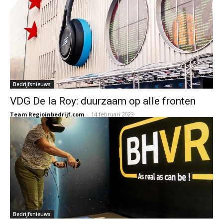
Bedrijfsnieuws
VDG De la Roy: duurzaam op alle fronten
Team Regioinbedrijf.com
-
14 februari 2023
Bedrijfsnieuws