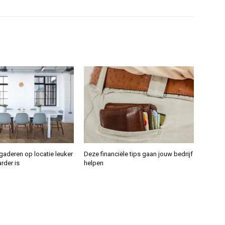
aderen op locatie leuker
Deze financiële tips gaan jouw bedrijf
rder is
helpen