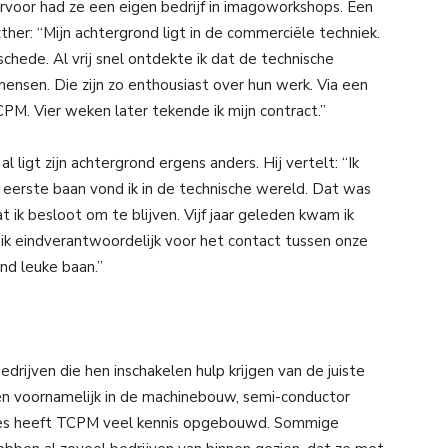
voor had ze een eigen bedrijf in imagoworkshops. Een
ther: “Mijn achtergrond ligt in de commerciële techniek.
hede. Al vrij snel ontdekte ik dat de technische
nsen. Die zijn zo enthousiast over hun werk. Via een
M. Vier weken later tekende ik mijn contract.”
ligt zijn achtergrond ergens anders. Hij vertelt: “Ik
eerste baan vond ik in de technische wereld. Dat was
t ik besloot om te blijven. Vijf jaar geleden kwam ik
n ik eindverantwoordelijk voor het contact tussen onze
nd leuke baan.”
rijven die hen inschakelen hulp krijgen van de juiste
ten voornamelijk in de machinebouw, semi-conductor
anches heeft TCPM veel kennis opgebouwd. Sommige