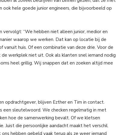
e hebben al zoveel bedrijven van binnen gezien, dat ze met
 ook hele goede junior engineers, die bijvoorbeeld op
m vervolgt: “We hebben niet alleen junior, medior en
e manier waarop we werken. Dat kan op locatie bij de
of vanuit huis. Of een combinatie van deze drie. Voor de
de werkplek niet uit. Ook als klanten snel iemand nodig
soms heel grillig. Wij snappen dat en zoeken altijd mee
n opdrachtgever, blijven Ezther en Tim in contact.
r ons een sleutelwoord. We checken regelmatig in met
jken hoe de samenwerking bevalt. Of we kletsen
e. Juist die persoonlijke aandacht maakt het verschil.
et ons hebben gebeld vaak terug als ze weer iemand