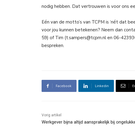
nodig hebben. Dat vertrouwen is voor ons e
Eén van de motto’s van TCPM is ‘nét dat bee
voor jou kunnen betekenen? Neem dan conta
59
) of Tim (
t.sampers@tcpm.nl
en
06-42393
bespreken.
Facebook
Linkedin
E
Vorig artikel
Werkgever bijna altijd aansprakelijk bij ongelukk