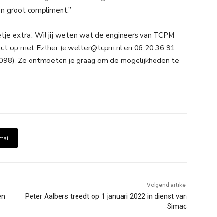
en groot compliment.”
tje extra’. Wil jij weten wat de engineers van TCPM
ct op met Ezther (
e.welter@tcpm.nl
en
06 20 36 91
098
). Ze ontmoeten je graag om de mogelijkheden te
mail
Volgend artikel
en
Peter Aalbers treedt op 1 januari 2022 in dienst van
Simac