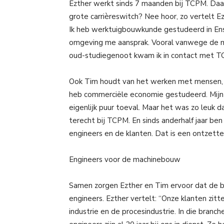
Ezther werkt sinds 7 maanden bij TCPM. Daar
grote carrièreswitch? Nee hoor, zo vertelt Ez
Ik heb werktuigbouwkunde gestudeerd in Ensc
omgeving me aansprak. Vooral vanwege de me
oud-studiegenoot kwam ik in contact met TCP
Ook Tim houdt van het werken met mensen, al 
heb commerciële economie gestudeerd. Mijn 
eigenlijk puur toeval. Maar het was zo leuk da
terecht bij TCPM. En sinds anderhalf jaar be
engineers en de klanten. Dat is een ontzette
Engineers voor de machinebouw
Samen zorgen Ezther en Tim ervoor dat de bed
engineers. Ezther vertelt: “Onze klanten zit
industrie en de procesindustrie. In die br