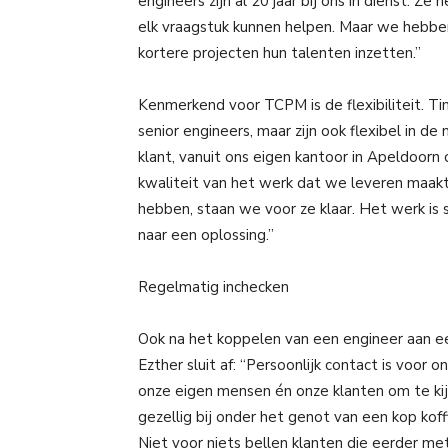
engineers zijn al 20 jaar bij ons in dienst. Z
elk vraagstuk kunnen helpen. Maar we hebben
kortere projecten hun talenten inzetten.”
Kenmerkend voor TCPM is de flexibiliteit. Ti
senior engineers, maar zijn ook flexibel in d
klant, vanuit ons eigen kantoor in Apeldoorn 
kwaliteit van het werk dat we leveren maakt 
hebben, staan we voor ze klaar. Het werk is 
naar een oplossing.”
Regelmatig inchecken
Ook na het koppelen van een engineer aan ee
Ezther sluit af: “Persoonlijk contact is voo
onze eigen mensen én onze klanten om te ki
gezellig bij onder het genot van een kop koffi
Niet voor niets bellen klanten die eerder m