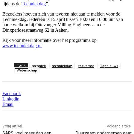
tijdens de
Techniekdag
”.
Bezoekers hoeven zich van tevoren niet aan te melden voor de
Techniekdag. Iedereen is 15 april tussen 10.00 en 16.00 uur van
harte welkom bij Ottevanger Milling Engineers aan de
Dinxperlosestraatweg 62 in Aalten.
Kijk voor meer informatie over het programma op
www.techniekdag.nl
TAGS
techniek
techniekdag
toekomst
Topnieuws
Wetenschap
Facebook
Linkedin
Email
Vorig artikel
Volgend artikel
SARS: veel meer dan een
Duurzaam ondernemen gaat