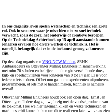
In ons dagelijks leven spelen wetenschap en techniek een grote
rol.
Ook in sectoren waar je misschien niet zo snel techniek
verwacht, zoals de zorg, het onderwijs of creatieve beroepen.
Op de Techniekdag Achterhoek op 15 april aanstaande kunnen
jongeren ervaren hoe divers werken de techniek is.
Het is
namelijk belangrijk dat er in de toekomst genoeg vakmensen
zijn.
Op deze dag organiseren
VNO-NCW Midden
, 8RHK
Ambassadeurs en Ottevanger Milling Engineers in samenwerking
met ruim 70 scholen en bedrijven uit de regio verschillende doe-,
kijk- en speelactiviteiten voor jongeren van 8 tot 14 jaar. Er is voor
iedereen iets te doen. Of het nou gaat om experimenten uitproberen,
programmeren, of iets met je handen maken, techniek is namelijk
overal!
Ottevanger Milling Engineers houdt ook een open dag. Ernst Jan
Ottevanger: “Iedere dag zijn wij bezig met de voedselproductie van
de toekomst. Hoe we hier tegenaan kijken en welke technieken en
machines erbij komen kijken om dit te realiseren laten wij graag zien