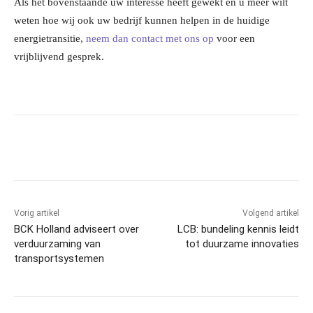
Als het bovenstaande uw interesse heeft gewekt en u meer wilt
weten hoe wij ook uw bedrijf kunnen helpen in de huidige
energietransitie,
neem dan contact met ons op
voor een
vrijblijvend gesprek.
Facebook
Linkedin
Email
Vorig artikel
Volgend artikel
BCK Holland adviseert over
LCB: bundeling kennis leidt
verduurzaming van
tot duurzame innovaties
transportsystemen