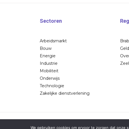
Sectoren
Reg
Arbeidsmarkt
Bra
Bouw
Geld
Energie
Over
Industrie
Zee
Mobiliteit
Onderwijs
Technologie
Zakelijke dienstverlening
We gebruiken cookies om ervoor te zorgen dat onze sit