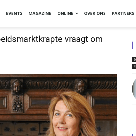
EVENTS
MAGAZINE
ONLINE
OVER ONS
PARTNERS
beidsmarktkrapte vraagt om
B
T