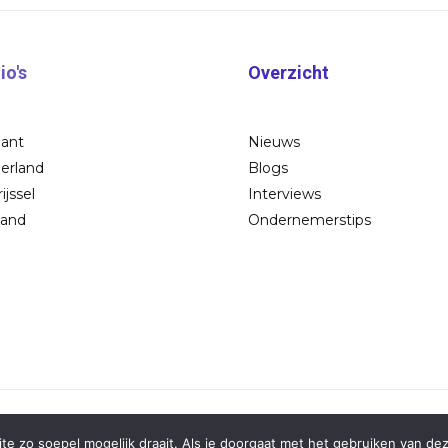
io's
Overzicht
bant
Nieuws
erland
Blogs
ijssel
Interviews
land
Ondernemerstips
e zo soepel mogelijk draait. Als je doorgaat met het gebruiken van dez