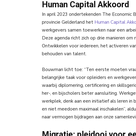
Human Capital Akkoord
In april 2023 ondertekenden The Economic
provincie Gelderland het
Human Capital Akk
werkgevers samen toewerken naar een arbeid
Deze agenda richt zich op drie manieren om
Ontwikkelen voor iedereen, het activeren va
behouden van talent.
Bouwman licht toe: “Ten eerste moeten vraag
belangrijke taak voor opleiders en werkgeve
waarbij diplomering, certificering en skillsge
her-, en bijscholers beter aansluiting. Wer
werkplek, denk aan een initiatief als leren i
en niet meedoen maximaal inschakelen”, aldu
naar vermogen bijdragen aan onze samenlevi
Migratie: pleidooi voor 