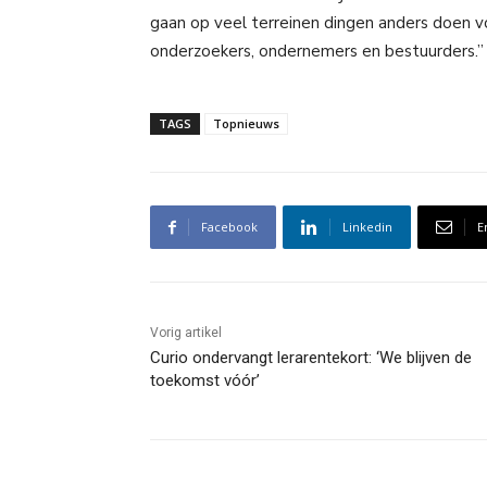
gaan op veel terreinen dingen anders doen v
onderzoekers, ondernemers en bestuurders.”
TAGS
Topnieuws
Facebook
Linkedin
E
Vorig artikel
Curio ondervangt lerarentekort: ‘We blijven de
toekomst vóór’