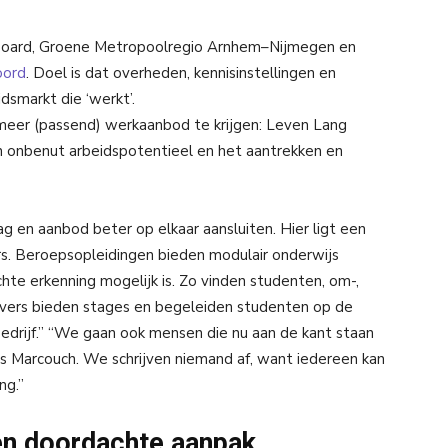
 Board, Groene Metropoolregio Arnhem–Nijmegen en
oord
. Doel is dat overheden, kennisinstellingen en
smarkt die ‘werkt’.
 meer (passend) werkaanbod te krijgen: Leven Lang
n onbenut arbeidspotentieel en het aantrekken en
 en aanbod beter op elkaar aansluiten. Hier ligt een
rs. Beroepsopleidingen bieden modulair onderwijs
richte erkenning mogelijk is. Zo vinden studenten, om-,
kgevers bieden stages en begeleiden studenten op de
n bedrijf.” “We gaan ook mensen die nu aan de kant staan
s Marcouch. We schrijven niemand af, want iedereen kan
ng.”
een doordachte aanpak