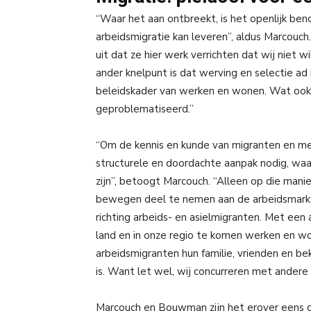
“Waar het aan ontbreekt, is het openlijk be
arbeidsmigratie kan leveren”, aldus Marcou
uit dat ze hier werk verrichten dat wij niet
ander knelpunt is dat werving en selectie ad
beleidskader van werken en wonen. Wat ook n
geproblematiseerd.”
“Om de kennis en kunde van migranten en men
structurele en doordachte aanpak nodig, wa
zijn”, betoogt Marcouch. “Alleen op die man
bewegen deel te nemen aan de arbeidsmarkt.
richting arbeids- en asielmigranten. Met een 
land en in onze regio te komen werken en wo
arbeidsmigranten hun familie, vrienden en b
is. Want let wel, wij concurreren met andere 
Marcouch en Bouwman zijn het erover eens 