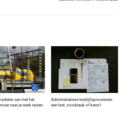
nadelen van met het
Administratieve bedrijfsprocessen:
voer naar je werk reizen
een last, noodzaak of kans?