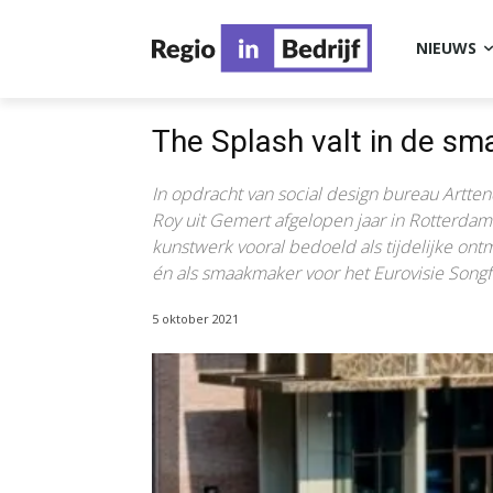
NIEUWS
The Splash valt in de sm
In opdracht van social design bureau Artt
Roy uit Gemert afgelopen jaar in Rotterdam 
kunstwerk vooral bedoeld als tijdelijke ont
én als smaakmaker voor het Eurovisie Songfe
5 oktober 2021