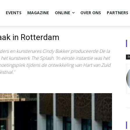
EVENTS
MAGAZINE
ONLINE
OVER ONS
PARTNERS
aak in Rotterdam
enders en kunstenares Cindy Bakker produceerde De la
het kunstwerk The Splash. ‘In eerste instantie was het
P
moetingsplek tijdens de ontwikkeling van Hart van Zuid
stival.'