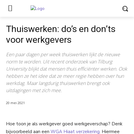
Thuiswerken: do’s en don’ts
voor werkgevers
Een paar dagen per week thuiswerken lijkt de nieuwe
norm te worden. Uit recent onderzoek van Tilburg
University blijkt dat mensen thuis efficiënter werken. Ook
hebben ze het idee dat ze meer regie hebben over hun
werkdag. Maar langdurig thuiswerken brengt ook
uitdagingen met zich mee.
20 mei 2021
Hoe toon je als werkgever goed werkgeverschap? Denk
bijvoorbeeld aan een
WGA Hiaat verzekering
. Hiermee