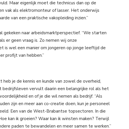
uld. Maar eigenlijk moet die technicus dan op de
 vak als elektromonteur of lasser. Het onderwijs
arde van een praktische vakopleiding inzien.”
 al gekeken naar arbeidsmarktperspectief. “We starten
ls er geen vraag is. Zo nemen wij onze
het is wel een manier om jongeren op jonge leeftijd de
er profijt van hebben.”
 heb je de kennis en kunde van zowel de overheid,
edrijfsleven vervult daarin een belangrijke rol als het
rdelijkheid en of je die wil nemen als bedrijf. “Als
den zijn en meer aan co-creatie doen, kun je personeel
beeld. Een van de West-Brabantse topsectoren. In die
f. Hoe kan ik groeien? Waar kan ik winsten maken? Terwijl
ok andere paden te bewandelen en meer samen te werken.”