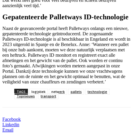
Dat werkt heel goed voor veel bedrijven en scheelt bedrijven
aanzienlijk veel tijd.’
Gepatenteerde Palletways ID-technologie
Naast de geavanceerde portal heeft Palletways onlangs een nieuwe,
gepatenteerde technologie geïntroduceerd. De zogenaamde
Palletways ID-technologie is al beschikbaar in Engeland en wordt in
2023 uitgerold in Spanje en de Benelux. Anne: ‘Wanneer een pallet
bij onze hub aankomt, moeten we deze natuurlijk verplaatsen met
een heftruck. Palletways ID monitort en registreert exact alle
afmetingen en het gewicht van de pallet. Ook worden er continu
foto’s gemaakt. Afwijkingen worden meteen aangepast in onze
Portal. Dankzij deze technologie kunnen we onze vrachtwagens
plannen om de ruimte en het gewicht optimaal te benutten, wat de
veiligheid van onze chauffeurs en zendingen verbetert.’
TAGS
logistiek
netwerk
pallets
technologie
Topnieuws
transport
Facebook
Linkedin
Email