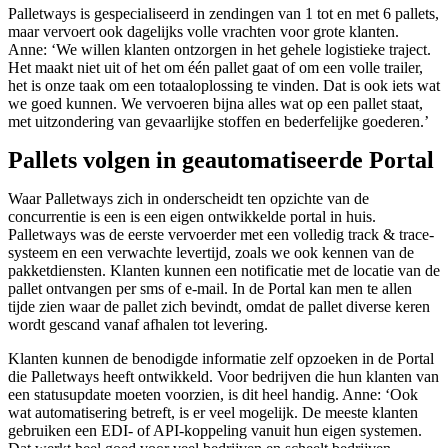
Palletways is gespecialiseerd in zendingen van 1 tot en met 6 pallets,
maar vervoert ook dagelijks volle vrachten voor grote klanten.
Anne: ‘We willen klanten ontzorgen in het gehele logistieke traject.
Het maakt niet uit of het om één pallet gaat of om een volle trailer,
het is onze taak om een totaaloplossing te vinden. Dat is ook iets wat
we goed kunnen. We vervoeren bijna alles wat op een pallet staat,
met uitzondering van gevaarlijke stoffen en bederfelijke goederen.’
Pallets volgen in geautomatiseerde Portal
Waar Palletways zich in onderscheidt ten opzichte van de
concurrentie is een is een eigen ontwikkelde portal in huis.
Palletways was de eerste vervoerder met een volledig track & trace-
systeem en een verwachte levertijd, zoals we ook kennen van de
pakketdiensten. Klanten kunnen een notificatie met de locatie van de
pallet ontvangen per sms of e-mail. In de Portal kan men te allen
tijde zien waar de pallet zich bevindt, omdat de pallet diverse keren
wordt gescand vanaf afhalen tot levering.
Klanten kunnen de benodigde informatie zelf opzoeken in de Portal
die Palletways heeft ontwikkeld. Voor bedrijven die hun klanten van
een statusupdate moeten voorzien, is dit heel handig. Anne: ‘Ook
wat automatisering betreft, is er veel mogelijk. De meeste klanten
gebruiken een EDI- of API-koppeling vanuit hun eigen systemen.