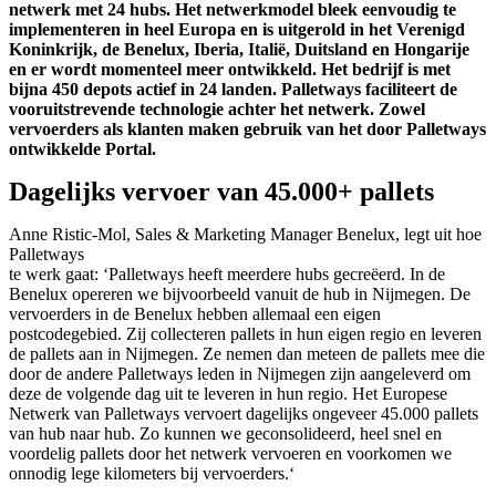
netwerk met 24 hubs. Het netwerkmodel bleek eenvoudig te
implementeren in heel Europa en is uitgerold in het Verenigd
Koninkrijk, de Benelux, Iberia, Italië, Duitsland en Hongarije
en er wordt momenteel meer ontwikkeld. Het bedrijf is met
bijna 450 depots actief in 24 landen. Palletways faciliteert de
vooruitstrevende technologie achter het netwerk. Zowel
vervoerders als klanten maken gebruik van het door Palletways
ontwikkelde Portal.
Dagelijks vervoer van 45.000+ pallets
Anne Ristic-Mol, Sales & Marketing Manager Benelux, legt uit hoe
Palletways
te werk gaat: ‘Palletways heeft meerdere hubs gecreëerd. In de
Benelux opereren we bijvoorbeeld vanuit de hub in Nijmegen. De
vervoerders in de Benelux hebben allemaal een eigen
postcodegebied. Zij collecteren pallets in hun eigen regio en leveren
de pallets aan in Nijmegen. Ze nemen dan meteen de pallets mee die
door de andere Palletways leden in Nijmegen zijn aangeleverd om
deze de volgende dag uit te leveren in hun regio. Het Europese
Netwerk van Palletways vervoert dagelijks ongeveer 45.000 pallets
van hub naar hub. Zo kunnen we geconsolideerd, heel snel en
voordelig pallets door het netwerk vervoeren en voorkomen we
onnodig lege kilometers bij vervoerders.‘