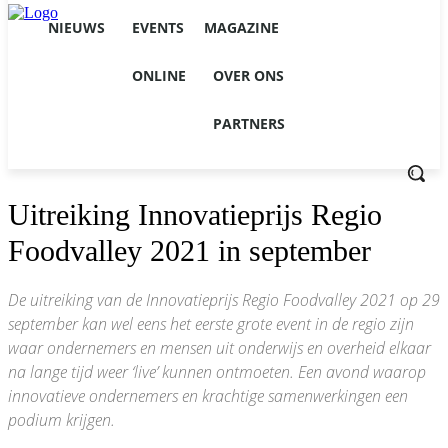
NIEUWS
EVENTS
MAGAZINE
ONLINE
OVER ONS
PARTNERS
Uitreiking Innovatieprijs Regio
Foodvalley 2021 in september
De uitreiking van de Innovatieprijs Regio Foodvalley 2021 op 29
september kan wel eens het eerste grote event in de regio zijn
waar ondernemers en mensen uit onderwijs en overheid elkaar
na lange tijd weer ‘live’ kunnen ontmoeten. Een avond waarop
innovatieve ondernemers en krachtige samenwerkingen een
podium krijgen.