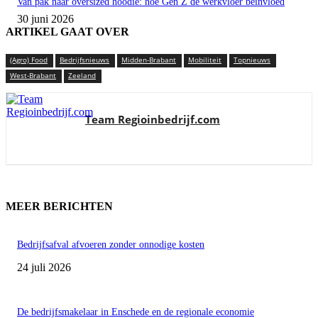
Van pak naar oversized hoodie: hoe Gen Z de werkvloer beïnvloed
30 juni 2026
ARTIKEL GAAT OVER
(Agro) Food
Bedrijfsnieuws
Midden-Brabant
Mobiliteit
Topnieuws
West-Brabant
Zeeland
Team Regioinbedrijf.com
MEER BERICHTEN
Bedrijfsafval afvoeren zonder onnodige kosten
24 juli 2026
De bedrijfsmakelaar in Enschede en de regionale economie