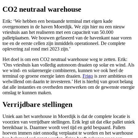
CO2 neutraal warehouse
Erik: ‘We hebben een bestaande terminal met eigen kade
overgenomen in de haven Moerdijk. We zijn hier nu een nieuw
vrieshuis aan het realiseren met een capaciteit van 50.000
palletplaatsen. We bouwen gefaseerd van de havenkant naar voren
toe en de eerste cellen zijn inmiddels operationeel. De complete
oplevering zal rond mei 2023 zijn.’
Het doel is om een CO2 neutraal warehouse weg te zetten. Erik:
‘Ons vrieshuis kan volledig autonoom draaien op solar en wind. Als
we wind- en solarenergie combineren, kunnen we ook heel de
terminal op groene energie laten draaien.
Frigo
is zeer ambitieus en
welwillend om daarin te investeren.’ Het is hierbij van groot belang
dat alle instanties en overheden meewerken om de gewenste energie
omslag te kunnen maken.
Verrijdbare stellingen
Uniek aan het warehouse in Moerdijk is dat de complete locatie is
voorzien van verrijdbare stellingen. Erik legt uit dat elke pallet uniek
bereikbaar is. Daarmee wordt veel tijd en geld bespaard. Pallets
hoeven immers niet onnodig verplaatst te worden en het warehouse