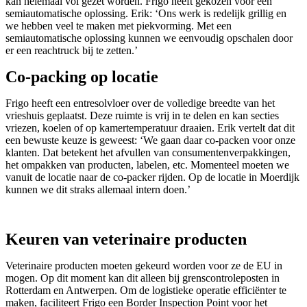
kan helemaal vol gezet worden. Frigo heeft gekozen voor een
semiautomatische oplossing. Erik: ‘Ons werk is redelijk grillig en
we hebben veel te maken met piekvorming. Met een
semiautomatische oplossing kunnen we eenvoudig opschalen door
er een reachtruck bij te zetten.’
Co-packing op locatie
Frigo heeft een entresolvloer over de volledige breedte van het
vrieshuis geplaatst. Deze ruimte is vrij in te delen en kan secties
vriezen, koelen of op kamertemperatuur draaien. Erik vertelt dat dit
een bewuste keuze is geweest: ‘We gaan daar co-packen voor onze
klanten. Dat betekent het afvullen van consumentenverpakkingen,
het ompakken van producten, labelen, etc. Momenteel moeten we
vanuit de locatie naar de co-packer rijden. Op de locatie in Moerdijk
kunnen we dit straks allemaal intern doen.’
Keuren van veterinaire producten
Veterinaire producten moeten gekeurd worden voor ze de EU in
mogen. Op dit moment kan dit alleen bij grenscontroleposten in
Rotterdam en Antwerpen. Om de logistieke operatie efficiënter te
maken, faciliteert Frigo een Border Inspection Point voor het