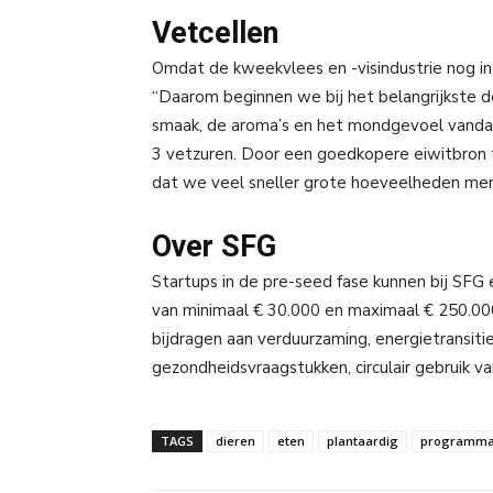
Vetcellen
Omdat de kweekvlees en -visindustrie nog in 
“Daarom beginnen we bij het belangrijkste de
smaak, de aroma’s en het mondgevoel vanda
3 vetzuren. Door een goedkopere eiwitbron t
dat we veel sneller grote hoeveelheden men
Over SFG
Startups in de pre-seed fase kunnen bij SFG
van minimaal € 30.000 en maximaal € 250.000
bijdragen aan verduurzaming, energietransiti
gezondheidsvraagstukken, circulair gebruik van
TAGS
dieren
eten
plantaardig
programma