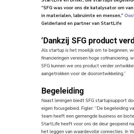
StartLife en Briskr, die startups begeleid
“SFG was voor ons de katalysator om va
in materialen, labruimte en mensen.”
Oos
Gelderland en partner van StartLife
‘Dankzij SFG product verd
Als startup is het moeilijk om te beginnen, 
financieringen vereisen hoge cofinanciering, 
SFG kunnen we ons product verder ontwikkel
aangetrokken voor de doorontwikkeling.”
Begeleiding
Naast leningen biedt SFG startupsupport doo
eigen focusgebied. Figler: “De begeleiding v
team heeft een gemengde business en biotec
StartLife heeft voor ons de deur geopend na
het leggen van waardevolle connecties. In 