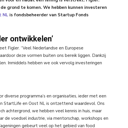
en voor én nadat een lening is verstrekt. Figler:
n de grond te komen. We hebben kunnen investeren
t NL
is fondsbeheerder van Startup Fonds
er ontwikkelen’
weet Figler. “Veel Nederlandse en Europese
waardoor deze vormen buiten ons bereik liggen. Dankzij
en. Inmiddels hebben we ook vervolg investeringen
r diverse programma’s en organisaties, ieder met een
an StartLife en Oost NL is ontzettend waardevol. Ons
h achtergrond, we hebben veel kennis in huis, maar
ar de voedsel industrie, via mentorschap, workshops en
Wageningen gebeurt veel op het gebied van food