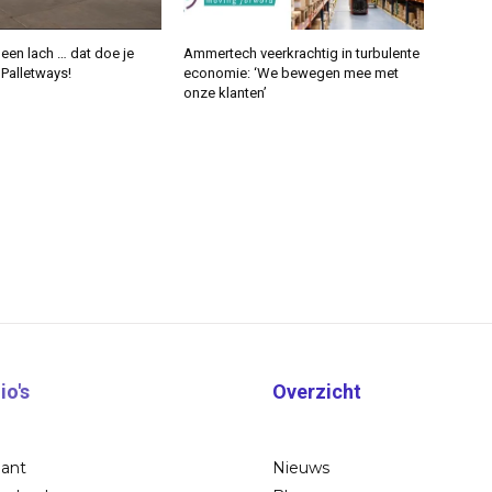
een lach … dat doe je
Ammertech veerkrachtig in turbulente
j Palletways!
economie: ‘We bewegen mee met
onze klanten’
io's
Overzicht
bant
Nieuws