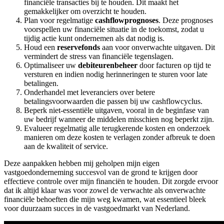
financiële transacties bij te houden. Dit maakt het
gemakkelijker om overzicht te houden.
Plan voor regelmatige
cashflowprognoses
. Deze prognoses
voorspellen uw financiële situatie in de toekomst, zodat u
tijdig actie kunt ondernemen als dat nodig is.
Houd een
reservefonds
aan voor onverwachte uitgaven. Dit
vermindert de stress van financiële tegenslagen.
Optimaliseer uw
debiteurenbeheer
door facturen op tijd te
versturen en indien nodig herinneringen te sturen voor late
betalingen.
Onderhandel met leveranciers over betere
betalingsvoorwaarden die passen bij uw cashflowcyclus.
Beperk niet-essentiële uitgaven, vooral in de beginfase van
uw bedrijf wanneer de middelen misschien nog beperkt zijn.
Evalueer regelmatig alle terugkerende kosten en onderzoek
manieren om deze kosten te verlagen zonder afbreuk te doen
aan de kwaliteit of service.
Deze aanpakken hebben mij geholpen mijn eigen
vastgoedonderneming succesvol van de grond te krijgen door
effectieve controle over mijn financiën te houden. Dit zorgde ervoor
dat ik altijd klaar was voor zowel de verwachte als onverwachte
financiële behoeften die mijn weg kwamen, wat essentieel bleek
voor duurzaam succes in de vastgoedmarkt van Nederland.