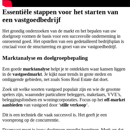
Essentiële stappen voor het starten van
een vastgoedbedrijf
Het grondig onderzoeken van de markt en het bepalen van uw
doelgroep vormen de basis voor een succesvolle onderneming in
onroerend goed. Het opstellen van een gedetailleerd bedrijfsplan is
cruciaal voor de structurering en groei van uw vastgoedbedrijf.
Marktanalyse en doelgroepbepaling
Een goede
marktanalyse
helpt je te ontdekken waar kansen liggen
in de
vastgoedmarkt
. Je kijkt naar trends in grote steden en
omliggende gebieden, net zoals Sons Real Estate dat doet.
Zoek uit welke soorten vastgoed populair zijn en wie de grootste
spelers zijn, waaronder particuliere beleggers, makelaars, VVE’s,
beleggingsfondsen en woningcorporaties. Focus op het
off-market
aanbieden
van vastgoed door ‘
stille verkoop
‘.
Dit is een techniek die vaak succesvol is. Het geeft je een
voorsprong op de concurrentie.
Daarnaast moet je jouw doelgroep grondig begrijpen. Merk op dat