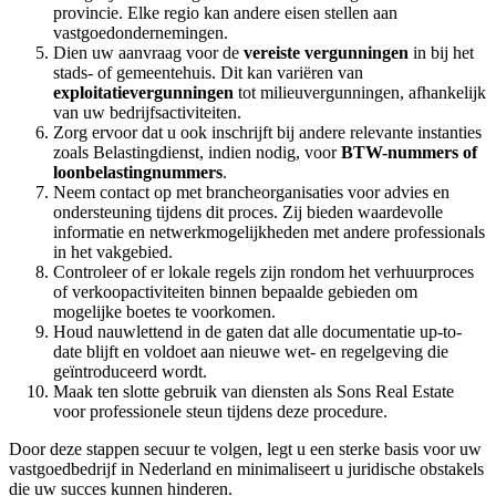
provincie. Elke regio kan andere eisen stellen aan
vastgoedondernemingen.
Dien uw aanvraag voor de
vereiste vergunningen
in bij het
stads- of gemeentehuis. Dit kan variëren van
exploitatievergunningen
tot milieuvergunningen, afhankelijk
van uw bedrijfsactiviteiten.
Zorg ervoor dat u ook inschrijft bij andere relevante instanties
zoals Belastingdienst, indien nodig, voor
BTW-nummers of
loonbelastingnummers
.
Neem contact op met brancheorganisaties voor advies en
ondersteuning tijdens dit proces. Zij bieden waardevolle
informatie en netwerkmogelijkheden met andere professionals
in het vakgebied.
Controleer of er lokale regels zijn rondom het verhuurproces
of verkoopactiviteiten binnen bepaalde gebieden om
mogelijke boetes te voorkomen.
Houd nauwlettend in de gaten dat alle documentatie up-to-
date blijft en voldoet aan nieuwe wet- en regelgeving die
geïntroduceerd wordt.
Maak ten slotte gebruik van diensten als Sons Real Estate
voor professionele steun tijdens deze procedure.
Door deze stappen secuur te volgen, legt u een sterke basis voor uw
vastgoedbedrijf in Nederland en minimaliseert u juridische obstakels
die uw succes kunnen hinderen.