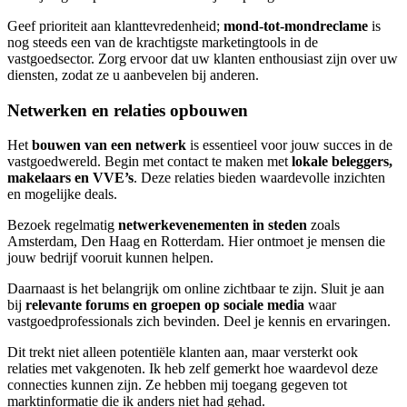
Geef prioriteit aan klanttevredenheid;
mond-tot-mondreclame
is
nog steeds een van de krachtigste marketingtools in de
vastgoedsector. Zorg ervoor dat uw klanten enthousiast zijn over uw
diensten, zodat ze u aanbevelen bij anderen.
Netwerken en relaties opbouwen
Het
bouwen van een netwerk
is essentieel voor jouw succes in de
vastgoedwereld. Begin met contact te maken met
lokale beleggers,
makelaars en VVE’s
. Deze relaties bieden waardevolle inzichten
en mogelijke deals.
Bezoek regelmatig
netwerkevenementen in steden
zoals
Amsterdam, Den Haag en Rotterdam. Hier ontmoet je mensen die
jouw bedrijf vooruit kunnen helpen.
Daarnaast is het belangrijk om online zichtbaar te zijn. Sluit je aan
bij
relevante forums en groepen op sociale media
waar
vastgoedprofessionals zich bevinden. Deel je kennis en ervaringen.
Dit trekt niet alleen potentiële klanten aan, maar versterkt ook
relaties met vakgenoten. Ik heb zelf gemerkt hoe waardevol deze
connecties kunnen zijn. Ze hebben mij toegang gegeven tot
marktinformatie die ik anders niet had gehad.