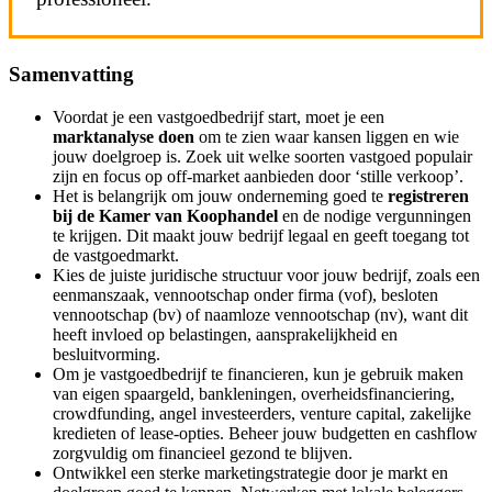
Samenvatting
Voordat je een vastgoedbedrijf start, moet je een
marktanalyse doen
om te zien waar kansen liggen en wie
jouw doelgroep is. Zoek uit welke soorten vastgoed populair
zijn en focus op off-market aanbieden door ‘stille verkoop’.
Het is belangrijk om jouw onderneming goed te
registreren
bij de Kamer van Koophandel
en de nodige vergunningen
te krijgen. Dit maakt jouw bedrijf legaal en geeft toegang tot
de vastgoedmarkt.
Kies de juiste juridische structuur voor jouw bedrijf, zoals een
eenmanszaak, vennootschap onder firma (vof), besloten
vennootschap (bv) of naamloze vennootschap (nv), want dit
heeft invloed op belastingen, aansprakelijkheid en
besluitvorming.
Om je vastgoedbedrijf te financieren, kun je gebruik maken
van eigen spaargeld, bankleningen, overheidsfinanciering,
crowdfunding, angel investeerders, venture capital, zakelijke
kredieten of lease-opties. Beheer jouw budgetten en cashflow
zorgvuldig om financieel gezond te blijven.
Ontwikkel een sterke marketingstrategie door je markt en