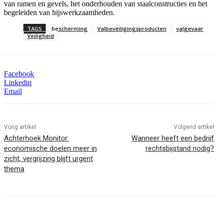
van ramen en gevels, het onderhouden van staalconstructies en het
begeleiden van hijswerkzaamheden.
TAGS
bescherming
Valbeveiligingsproducten
valgevaar
Veiligheid
Facebook
Linkedin
Email
Vorig artikel
Volgend artikel
Achterhoek Monitor:
Wanneer heeft een bedrijf
economische doelen meer in
rechtsbijstand nodig?
zicht, vergrijzing blijft urgent
thema