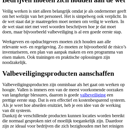
Bedrijven moeten zich houden aan de wet
Veilig werken is niet alleen belangrijk omdat je als ondernemer geeft
om het welzijn van het personeel. Het is simpelweg ook verplicht. In
de wet staat dat je maatregelen moet nemen om veilig te werken. In
de wet staat niet met veel woorden beschrijven hoe je dat moet
doen, maar bijvoorbeeld valbeveiliging is al een goede eerste stap.
Werkgevers en opdrachtgevers moeten zich houden aan alle
relevante wet- en regelgeving. Zo moeten ze bijvoorbeeld de risico’s
inventariseren, een plan van aanpak maken en een programma van
eisen maken. Ook trainingen en praktische oplossingen zijn
noodzakelijk.
Valbeveiligingsproducten aanschaffen
Valbeveiligingsproducten zijn onmisbaar als het gaat om werken op
hoogte. Vallen is immers een van de meest voorkomende oorzaken
van langdurige blessures, daarom is goede
valbeveiliging
een
prettige eerste stap. Dat is een effectief en kostenbesparend systeem.
Als je weet hoe abseilen eruitziet, heb je een idee van de werking
van dit systeem.
Dankzij de verschillende producten kunnen locaties worden bereikt
die normaal gesproken niet of moeilijk toegankelijk zijn. Daardoor
zijn ze ideaal voor bedrijven die zich bezighouden met het reinigen