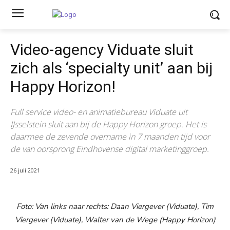
Video-agency Viduate sluit
zich als ‘specialty unit’ aan bij
Happy Horizon!
Full service video- en animatiebureau Viduate uit
IJsselstein sluit aan bij de Happy Horizon groep. Het is
daarmee de zevende overname in 7 maanden tijd voor
de van oorsprong Eindhovense digital marketinggroep.
26 juli 2021
Foto: Van links naar rechts: Daan Viergever (Viduate), Tim
Viergever (Viduate), Walter van de Wege (Happy Horizon)