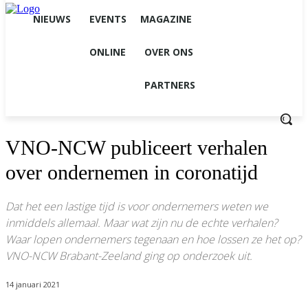
NIEUWS
EVENTS
MAGAZINE
ONLINE
OVER ONS
PARTNERS
VNO-NCW publiceert verhalen
over ondernemen in coronatijd
Dat het een lastige tijd is voor ondernemers weten we
inmiddels allemaal. Maar wat zijn nu de echte verhalen?
Waar lopen ondernemers tegenaan en hoe lossen ze het op?
VNO-NCW Brabant-Zeeland ging op onderzoek uit.
14 januari 2021