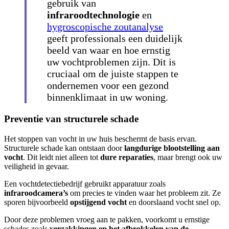
gebruik van
infraroodtechnologie
en
hygroscopische zoutanalyse
geeft professionals een duidelijk
beeld van waar en hoe ernstig
uw vochtproblemen zijn. Dit is
cruciaal om de juiste stappen te
ondernemen voor een gezond
binnenklimaat in uw woning.
Preventie van structurele schade
Het stoppen van vocht in uw huis beschermt de basis ervan.
Structurele schade kan ontstaan door
langdurige blootstelling aan
vocht
. Dit leidt niet alleen tot
dure reparaties
, maar brengt ook uw
veiligheid in gevaar.
Een vochtdetectiebedrijf gebruikt apparatuur zoals
infraroodcamera’s
om precies te vinden waar het probleem zit. Ze
sporen bijvoorbeeld
opstijgend vocht
en doorslaand vocht snel op.
Door deze problemen vroeg aan te pakken, voorkomt u ernstige
schades zoals
verzakkingen en het afbrokkelen van de