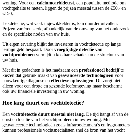
woning. Voor een
calciumcarbidetest
, een populaire methode om
vochtgehalte te meten, liggen de prijzen meestal tussen de €50,- en
€150,-.
Lekdetectie, wat vaak ingewikkelder is, kan duurder uitvallen.
Prijzen variëren sterk, afhankelijk van de omvang van het onderzoek
en de specifieke noden van uw huis.
Uit eigen ervaring blijkt dat investeren in vochtdetectie op lange
termijn geld bespaart. Door
vroegtijdige detectie van
vochtproblemen
vermijdt u kostbare schade aan de structuur van
uw huis.
Met dit in gedachten is het raadzaam een
professioneel bedrijf
te
kiezen dat gebruik maakt van
geavanceerde technologieën
voor
nauwkeurige diagnose en
effectieve oplossingen
. Dit zorgt niet
alleen voor een droge en gezonde leefomgeving maar beschermt
ook uw financiële investering in uw woning.
Hoe lang duurt een vochtdetectie?
Een
vochtdetectie duurt meestal niet lang
. De tijd hangt af van de
ernst en locatie van het vochtprobleem in uw woning. Met
geavanceerde technologieën zoals infraroodcamera’s en hygrometers
kunnen professionele vochtspecialisten snel de bron van het vocht