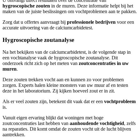
U ontvangt direct resultaten over de concentratie van
hygroscopische zouten
in de muren. Deze informatie helpt bij het
maken van de juiste beslissingen om vochtproblemen aan te pakken.
Zorg dat u offertes aanvraagt bij
professionele bedrijven
voor een
accurate uitvoering van de calciumcarbidetest.
Hygroscopische zoutanalyse
Na het bekijken van de calciumcarbidetest, is de volgende stap in
een vochtanalyse vaak de hygroscopische zoutanalyse. Dit
onderzoek richt zich op het meten van
zoutconcentraties in uw
muren
.
Deze zouten trekken vocht aan en kunnen zo voor problemen
zorgen. Experts halen kleine monsters van uw muur af en testen
deze in het laboratorium. Zij kijken hoeveel zout er in zit.
Als er veel zouten zijn, betekent dit vaak dat er een
vochtprobleem
is.
Vanuit eigen ervaring blijkt dat woningen met hoge
zoutconcentraties last hebben van
aanhoudende vochtigheid
, zelfs
na reparaties. Dit komt omdat de zouten vocht uit de lucht blijven
aantrekken.