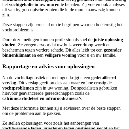
het
vochtgehalte in uw muren
te bepalen. Zij voeren ook analyses
uit van hygroscopische zouten die in de muren aanwezig kunnen
zijn.
Deze stappen zijn cruciaal om te begrijpen waar en hoe ernstig het
vochtprobleem is.
Door deze metingen kunnen professionals snel de
juiste oplossing
vinden
. Ze zorgen ervoor dat uw huis weer droog wordt en
beschermen tegen verdere schade. Dit alles leidt tot een
gezonder
binnenklimaat
en een
veiligere woning
voor u en uw familie.
Rapportage en advies voor oplossingen
Na de vochtdiagnostiek en metingen krijgt u een
gedetailleerd
verslag
. Dit verslag geeft precies aan waar en hoe ernstig de
vochtproblemen
zijn in uw woning. De specialisten gebruiken
hiervoor geavanceerde gereedschappen zoals de
calciumcarbidetest en infraroodcamera’s
.
Met deze informatie kunnen zij u adviseren over de beste stappen
om de problemen aan te pakken.
Ze stellen oplossingen voor zoals het aanbrengen van
vochtwerende lagen
,
injecteren tegen opstijgend vocht
en het