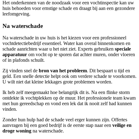
Het onderkennen van de noodzaak voor een vochtinspectie kan uw
huis behoeden voor ernstige schade en draagt bij aan een gezondere
leefomgeving.
Na waterschade
Na waterschade in uw huis is het kiezen voor een professioneel
vochtdetectiebedrijf essentieel. Water kan overal binnenkomen en
schade aanrichten waar u het niet ziet. Experts gebruiken
speciale
apparatuur
om vocht op te sporen dat achter muren, onder vloeren
of in plafonds schuilt.
Zij vinden snel de
bron van het probleem
. Dit bespaart u tijd en
geld. Een snelle detectie helpt ook om verdere schade te voorkomen.
U wilt niet dat kleine lekkages grote problemen worden.
Ik heb zelf meegemaakt hoe belangrijk dit is. Na een flinke storm
ontdekte ik vochtplekken op de muur. Het professionele team kwam
met hun gereedschap en vond een lek dat ik nooit zelf had kunnen
vinden.
Zonder hun hulp had de schade veel erger kunnen zijn. Offertes
aanvragen bij een goed bedrijf is de eerste stap naar een
veilige en
droge woning
na waterschade.