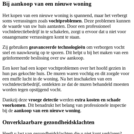
Bij aankoop van een nieuwe woning
Het kopen van een nieuwe woning is spannend, maar het verbergt
soms verrassingen zoals
vochtproblemen
. Deze problemen kunnen
de waarde van uw huis aantasten. Door een professioneel
vochtdetectiebedrijf in te schakelen, zorgt u ervoor dat u niet voor
onaangename verrassingen komt te staan.
Zij gebruiken
geavanceerde technologieën
om verborgen vocht
snel en nauwkeurig op te sporen. Dit helpt u bij het maken van een
geïnformeerde beslissing over uw aankoop.
Een keer had een koper vochtproblemen over het hoofd gezien in
hun pas gekochte huis. De muren waren vochtig en dit zorgde voor
een muffe lucht in de woning. Na het inschakelen van een
vochtdetectiebedrijf, ontdekten ze dat de muren behandeld moesten
worden tegen opstijgend vocht.
Dankzij deze
vroege detectie
werden
extra kosten en schade
voorkomen
. Dit benadrukt het belang van professionele inspectie
bij de
aankoop van een nieuwe woning
.
Onverklaarbare gezondheidsklachten
Heeft u last van gezondheidsklachten die u niet kunt verklaren?