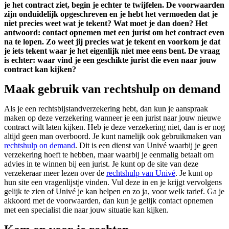
je het contract ziet, begin je echter te twijfelen. De voorwaarden
zijn onduidelijk opgeschreven en je hebt het vermoeden dat je
niet precies weet wat je tekent? Wat moet je dan doen? Het
antwoord: contact opnemen met een jurist om het contract even
na te lopen. Zo weet jij precies wat je tekent en voorkom je dat
je iets tekent waar je het eigenlijk niet mee eens bent. De vraag
is echter: waar vind je een geschikte jurist die even naar jouw
contract kan kijken?
Maak gebruik van rechtshulp on demand
Als je een rechtsbijstandverzekering hebt, dan kun je aanspraak
maken op deze verzekering wanneer je een jurist naar jouw nieuwe
contract wilt laten kijken. Heb je deze verzekering niet, dan is er nog
altijd geen man overboord. Je kunt namelijk ook gebruikmaken van
rechtshulp on demand
. Dit is een dienst van Univé waarbij je geen
verzekering hoeft te hebben, maar waarbij je eenmalig betaalt om
advies in te winnen bij een jurist. Je kunt op de site van deze
verzekeraar meer lezen over de
rechtshulp van Univé
. Je kunt op
hun site een vragenlijstje vinden. Vul deze in en je krijgt vervolgens
gelijk te zien of Univé je kan helpen en zo ja, voor welk tarief. Ga je
akkoord met de voorwaarden, dan kun je gelijk contact opnemen
met een specialist die naar jouw situatie kan kijken.