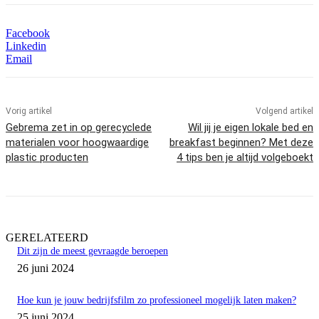
Facebook
Linkedin
Email
Vorig artikel
Volgend artikel
Gebrema zet in op gerecyclede
Wil jij je eigen lokale bed en
materialen voor hoogwaardige
breakfast beginnen? Met deze
plastic producten
4 tips ben je altijd volgeboekt
GERELATEERD
Dit zijn de meest gevraagde beroepen
26 juni 2024
Hoe kun je jouw bedrijfsfilm zo professioneel mogelijk laten maken?
25 juni 2024