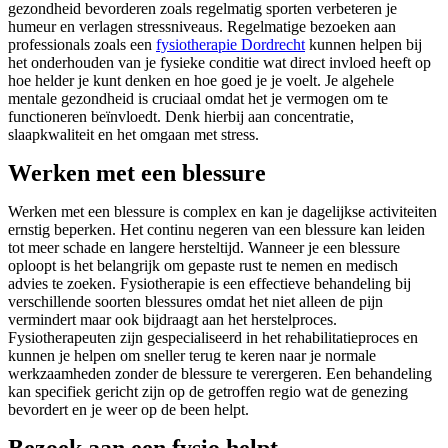
gezondheid bevorderen zoals regelmatig sporten verbeteren je
humeur en verlagen stressniveaus. Regelmatige bezoeken aan
professionals zoals een
fysiotherapie Dordrecht
kunnen helpen bij
het onderhouden van je fysieke conditie wat direct invloed heeft op
hoe helder je kunt denken en hoe goed je je voelt. Je algehele
mentale gezondheid is cruciaal omdat het je vermogen om te
functioneren beïnvloedt. Denk hierbij aan concentratie,
slaapkwaliteit en het omgaan met stress.
Werken met een blessure
Werken met een blessure is complex en kan je dagelijkse activiteiten
ernstig beperken. Het continu negeren van een blessure kan leiden
tot meer schade en langere hersteltijd. Wanneer je een blessure
oploopt is het belangrijk om gepaste rust te nemen en medisch
advies te zoeken. Fysiotherapie is een effectieve behandeling bij
verschillende soorten blessures omdat het niet alleen de pijn
vermindert maar ook bijdraagt aan het herstelproces.
Fysiotherapeuten zijn gespecialiseerd in het rehabilitatieproces en
kunnen je helpen om sneller terug te keren naar je normale
werkzaamheden zonder de blessure te verergeren. Een behandeling
kan specifiek gericht zijn op de getroffen regio wat de genezing
bevordert en je weer op de been helpt.