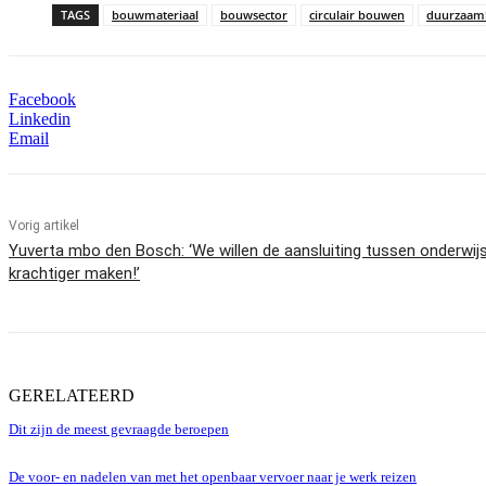
TAGS
bouwmateriaal
bouwsector
circulair bouwen
duurzaam
Facebook
Linkedin
Email
Vorig artikel
Yuverta mbo den Bosch: ‘We willen de aansluiting tussen onderwijs
krachtiger maken!’
GERELATEERD
Dit zijn de meest gevraagde beroepen
De voor- en nadelen van met het openbaar vervoer naar je werk reizen