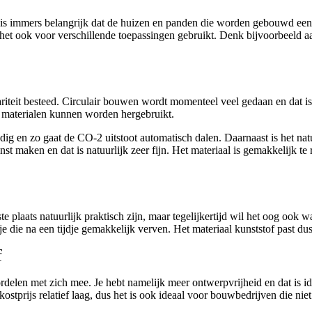
 is immers belangrijk dat de huizen en panden die worden gebouwd een
het ook voor verschillende toepassingen gebruikt. Denk bijvoorbeeld a
iteit besteed. Circulair bouwen wordt momenteel veel gedaan en dat is 
de materialen kunnen worden hergebruikt.
dig en zo gaat de CO-2 uitstoot automatisch dalen. Daarnaast is het nat
t maken en dat is natuurlijk zeer fijn. Het materiaal is gemakkelijk t
plaats natuurlijk praktisch zijn, maar tegelijkertijd wil het oog ook wa
ie na een tijdje gemakkelijk verven. Het materiaal kunststof past dus bij
f
rdelen met zich mee. Je hebt namelijk meer ontwerpvrijheid en dat is id
stprijs relatief laag, dus het is ook ideaal voor bouwbedrijven die niet