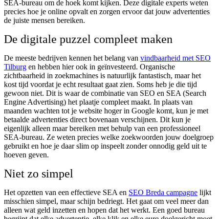
SEA-bureau om de hoek komt kijken. Deze digitale experts weten
precies hoe je online opvalt en zorgen ervoor dat jouw advertenties
de juiste mensen bereiken.
De digitale puzzel compleet maken
De meeste bedrijven kennen het belang van
vindbaarheid met SEO
Tilburg
en hebben hier ook in geïnvesteerd. Organische
zichtbaarheid in zoekmachines is natuurlijk fantastisch, maar het
kost tijd voordat je echt resultaat gaat zien. Soms heb je die tijd
gewoon niet. Dit is waar de combinatie van SEO en SEA (Search
Engine Advertising) het plaatje compleet maakt. In plaats van
maanden wachten tot je website hoger in Google komt, kun je met
betaalde advertenties direct bovenaan verschijnen. Dit kun je
eigenlijk alleen maar bereiken met behulp van een professioneel
SEA-bureau. Ze weten precies welke zoekwoorden jouw doelgroep
gebruikt en hoe je daar slim op inspeelt zonder onnodig geld uit te
hoeven geven.
Niet zo simpel
Het opzetten van een effectieve SEA en
SEO Breda campagne
lijkt
misschien simpel, maar schijn bedriegt. Het gaat om veel meer dan
alleen wat geld inzetten en hopen dat het werkt. Een goed bureau
begrijpt dat elke advertentie, elke klik en elke euro doelgericht moet