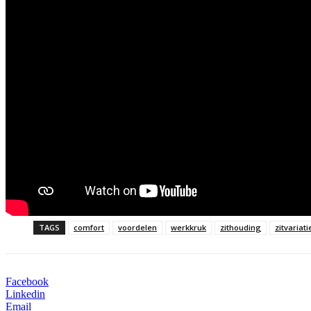
TAGS
comfort
voordelen
werkkruk
zithouding
zitvariati
Facebook
Linkedin
Email