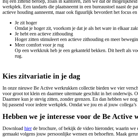
Bij een zittend beroep, zoals in kantoren, zien we dat de mogelijkheid
werkplek. Een tandarts die plaatsneemt in een bureaustoel naast de pa
actieve houding aanneemt, maar ook figuurlijk bevordert het focus en
Je zit hoger
Omdat je hoger zit, voorkom je dat je als het ware in elkaar zak
Je hebt een actieve zithouding
Hoger zitten stimuleert een actieve zithouding en meer bewegin
Meer comfort voor je rug
Op een werkkruk heb je een gekanteld bekken. Dit heeft als vo
rug.
Kies zitvariatie in je dag
In onze nieuwe Be Active werkrukken collectie bieden we vier versc
voor groot tot klein en daarmee uitermate geschikt in het onderwijs. O
Daarmee kun je stevig zitten, zonder grenzen. En dan hebben we nog d
bij passend voor iedere werkplek. Omdat we jou en al jouw collega’s g
Hebben we je interesse voor de Be Active
Download
hier
de brochure, of bekijk de video hieronder, waarin we
gemaakt volgens jouw persoonlijke wensen en behoeften. Maak geru