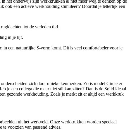
 en in het onderwijs zijn werkkrukken al niet meer weg te denken op de
uk ook een actieve werkhouding stimuleert? Doordat je letterlijk een
rugklachten tot de verleden tijd.
g in je lijf.
in een natuurlijke S-vorm komt. Dit is veel comfortabeler voor je
 onderscheiden zich door unieke kenmerken. Zo is model Circle er
b je een collega die maar niet stil kan zitten? Dan is de Solid ideaal.
een gezonde werkhouding. Zoals je merkt zit er altijd een werkkruk
voorbeelden uit het werkveld. Onze werkkrukken worden speciaal
e te voorzien van passend advies.