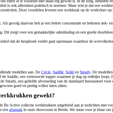
 om zitten af te wisselen met staan erg gewild is. In de zorg, industrie
tiënt is ook allerminst praktisch te noemen. Maar wist je dat een werkkr
 creativiteit. Deze voordelen leveren een werkkruk op de werkvloer op:
t. Als gevolg daarvan heb je een betere concentratie en behoren nek- en 
g. Dit zorgt voor een gemakkelijke ademhaling en een goede doorbloedin
ordeel dat de heuphoek verder gaat openstaan waardoor de wervelkolom 
hillende modellen aan. De
Circle
,
Saddle
,
Solid
en
Steady
. De modellen
f de Saddle, een vertrouwde topper waarmee je dag op rolletjes loopt. He
e Steady, een geliefde afwisseling van de standaard bureaustoel voor 
ewoon goed en prettig willen laten zitten.
 werkkrukken gewekt?
 de Be Active collectie werkkrukken uitgebreid aan je toelichten met 
st een
afspraak
in onze showroom in Breda. We staan voor je klaar om j