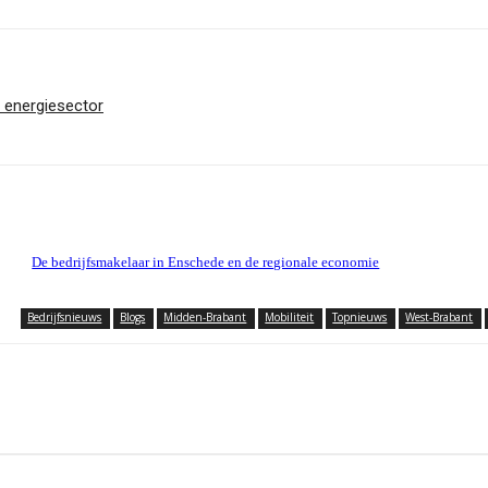
n energiesector
De bedrijfsmakelaar in Enschede en de regionale economie
Bedrijfsnieuws
Blogs
Midden-Brabant
Mobiliteit
Topnieuws
West-Brabant