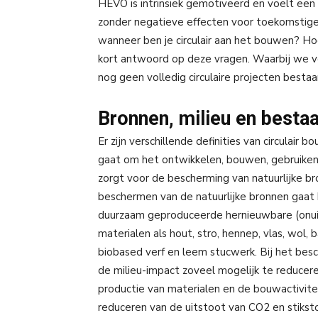
HEVO is intrinsiek gemotiveerd en voelt ee
zonder negatieve effecten voor toekomstige 
wanneer ben je circulair aan het bouwen? Hoe
kort antwoord op deze vragen. Waarbij we v
nog geen volledig circulaire projecten bestaa
Bronnen, milieu en besta
Er zijn verschillende definities van circulai
gaat om het ontwikkelen, bouwen, gebruike
zorgt voor de bescherming van natuurlijke br
beschermen van de natuurlijke bronnen gaat
duurzaam geproduceerde hernieuwbare (onuit
materialen als hout, stro, hennep, vlas, wol
biobased verf en leem stucwerk. Bij het be
de milieu-impact zoveel mogelijk te reducer
productie van materialen en de bouwactivite
reduceren van de uitstoot van CO2 en stiks