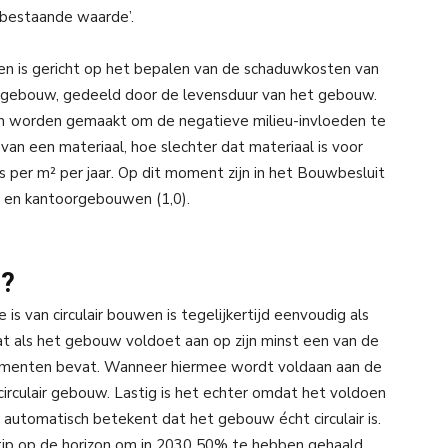
 ‘bestaande waarde’.
n is gericht op het bepalen van de schaduwkosten van
t gebouw, gedeeld door de levensduur van het gebouw.
n worden gemaakt om de negatieve milieu-invloeden te
n een materiaal, hoe slechter dat materiaal is voor
s per m² per jaar. Op dit moment zijn in het Bouwbesluit
 en kantoor­gebouwen (1,0).
r?
s van circulair bouwen is tegelijkertijd eenvoudig als
 als het gebouw voldoet aan op zijn minst een van de
elementen bevat. Wanneer hiermee wordt voldaan aan de
irculair gebouw. Lastig is het echter omdat het voldoen
 automatisch betekent dat het gebouw écht circulair is.
stip op de horizon om in 2030 50% te hebben gehaald