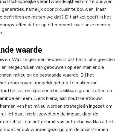
n maatschappelijke verantwoordelijkheid om te bouwen
generaties, namelijk door circulair te bouwen. Maar
 definiëren en meten we dat? Dit artikel geeft in het
ooropstellen dat er op dit moment, naar onze mening,
n.
ande waarde
r bouwen. Wat ze gemeen hebben is dat het in alle gevallen
n en hergebruiken van gebouwen op een manier die
onnen, milieu en de bestaande waarde. Bij het
 het erom zoveel mogelijk gebruik te maken van
puttelijke) en algemeen beschikbare grondstoffen en
, bamboe en leem. Denk hierbij aan houtskeletbouw,
schermen van het milieu worden strategieën ingezet om
en. Het gaat hierbij zowel om de impact door de
iten zelf als om het gebruik van het gebouw. Naast het
tof moet er ook worden gezorgd dat de afvalstromen