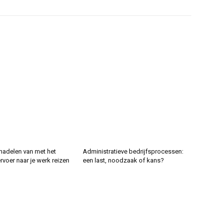
nadelen van met het
Administratieve bedrijfsprocessen:
voer naar je werk reizen
een last, noodzaak of kans?