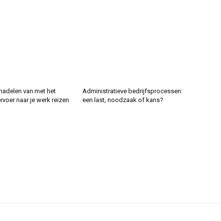
nadelen van met het
Administratieve bedrijfsprocessen:
voer naar je werk reizen
een last, noodzaak of kans?