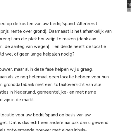
oed op de kosten van uw bedrijfspand. Allereerst
rijs, rente over grond). Daarnaast is het afhankelijk van
brengt om die plek bouwrijp te maken (denk aan
n, de aanleg van wegen). Ten derde heeft de locatie
eld wel of geen lange heipalen nodig?
wer, maar al in deze fase helpen wij u graag.
 aan als ze nog helemaal geen locatie hebben voor hun
een gronddatabank met een totaaloverzicht van alle
ties in Nederland, gemeentelijke- en met name
d zijn in de markt.
ocatie voor uw bedrijfspand op basis van uw
get. Dat is dus echt een andere aanpak dan u gewend
 als ontwerpende bouwer met eigen inhuis-