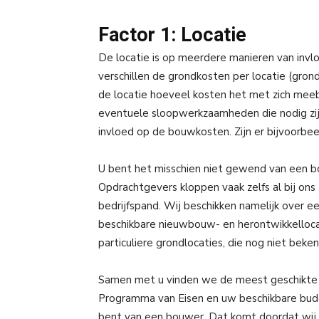
Factor 1: Locatie
De locatie is op meerdere manieren van invl
verschillen de grondkosten per locatie (grondp
de locatie hoeveel kosten het met zich mee
eventuele sloopwerkzaamheden die nodig zij
invloed op de bouwkosten. Zijn er bijvoorbe
U bent het misschien niet gewend van een bou
Opdrachtgevers kloppen vaak zelfs al bij ons
bedrijfspand. Wij beschikken namelijk over 
beschikbare nieuwbouw- en herontwikkelloca
particuliere grondlocaties, die nog niet beken
Samen met u vinden we de meest geschikte l
Programma van Eisen en uw beschikbare bud
bent van een bouwer. Dat komt doordat wij