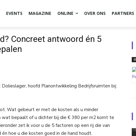
EVENTS
MAGAZINE
ONLINE
OVER ONS
PARTNERS
nd? Concreet antwoord én 5
epalen
B
 Dolieslager, hoofd Planontwikkeling Bedrijfsruimten bij
oot. Wat gebeurt er met de kosten als u minder
 wat bepaalt of u dichter bij die € 380 per m2 komt te
ieronder zet ik voor u de 5 factoren op een rij die van
d én hoe u die kosten goed in de hand houdt.