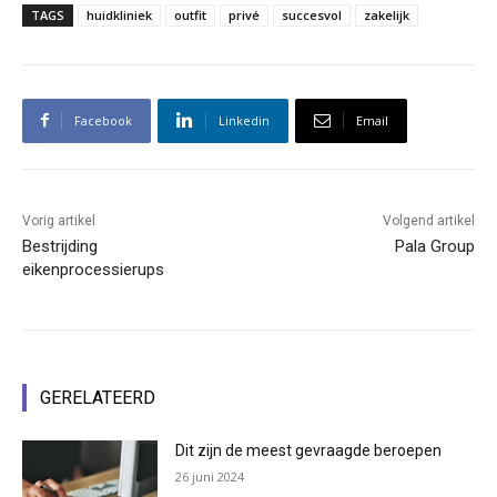
TAGS
huidkliniek
outfit
privé
succesvol
zakelijk
Facebook
Linkedin
Email
Vorig artikel
Volgend artikel
Bestrijding
Pala Group
eikenprocessierups
GERELATEERD
Dit zijn de meest gevraagde beroepen
26 juni 2024