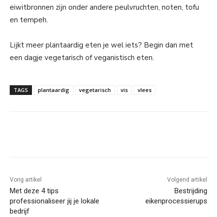
eiwitbronnen zijn onder andere peulvruchten, noten, tofu
en tempeh.
Lijkt meer plantaardig eten je wel iets? Begin dan met
een dagje vegetarisch of veganistisch eten.
TAGS
plantaardig
vegetarisch
vis
vlees
Facebook
Linkedin
Email
Vorig artikel
Volgend artikel
Met deze 4 tips
Bestrijding
professionaliseer jij je lokale
eikenprocessierups
bedrijf