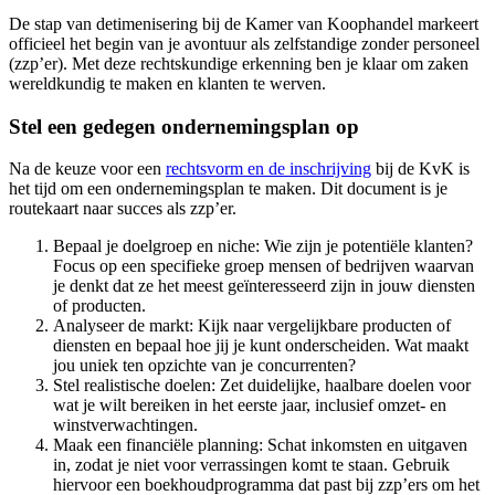
De stap van detimenisering bij de Kamer van Koophandel markeert
officieel het begin van je avontuur als zelfstandige zonder personeel
(zzp’er). Met deze rechtskundige erkenning ben je klaar om zaken
wereldkundig te maken en klanten te werven.
Stel een gedegen ondernemingsplan op
Na de keuze voor een
rechtsvorm en de inschrijving
bij de KvK is
het tijd om een ondernemingsplan te maken. Dit document is je
routekaart naar succes als zzp’er.
Bepaal je doelgroep en niche: Wie zijn je potentiële klanten?
Focus op een specifieke groep mensen of bedrijven waarvan
je denkt dat ze het meest geïnteresseerd zijn in jouw diensten
of producten.
Analyseer de markt: Kijk naar vergelijkbare producten of
diensten en bepaal hoe jij je kunt onderscheiden. Wat maakt
jou uniek ten opzichte van je concurrenten?
Stel realistische doelen: Zet duidelijke, haalbare doelen voor
wat je wilt bereiken in het eerste jaar, inclusief omzet- en
winstverwachtingen.
Maak een financiële planning: Schat inkomsten en uitgaven
in, zodat je niet voor verrassingen komt te staan. Gebruik
hiervoor een boekhoudprogramma dat past bij zzp’ers om het