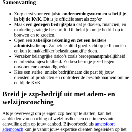
Samenvatting
Zorg eerst voor een juiste
ondernemingsvorm en schrijf je
in bij de KvK
. Dit is je officiële start als zzp’er.
Maak een
gedegen bedrijfsplan
dat je doelen, financiën, en
marketingstrategie beschrijft. Dit helpt je om je bedrijf op te
bouwen en te groeien.
Open een
zakelijke rekening en zet een heldere
administratie op
. Zo heb je altijd goed zicht op je financiën
en kun je makkelijker belastingaangifte doen.
Verzeker belangrijke risico’s zoals beroepsaansprakelijkheid
en arbeidsongeschiktheid. Zo bescherm je jezelf tegen
onvoorziene omstandigheden.
Kies een sterke, unieke bedrijfsnaam die past bij jouw
diensten of producten en controleer de beschikbaarheid online
en bij de KvK.
Breid je zzp-bedrijf uit met adem- en
welzijnscoaching
Als je overweegt om je eigen zzp-bedrijf te starten, kan het
aanbieden van coaching of welzijnsdiensten een interessante
aanvulling zijn op jouw aanbod. Bijvoorbeeld als
amersfoort
ademcoach
kun je vanuit jouw expertise cliënten begeleiden op het