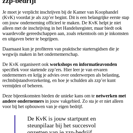
zzp-bedrijf
Je moet je verplicht inschrijven bij de Kamer van Koophandel
(KvK) voordat je als zzp’er begint. Dit is een belangrijke eerste stap
om jouw onderneming officieel te maken. De KvK helpt je niet
alleen met de inschrijving in het Handelsregister, maar biedt ook
waardevolle gereedschappen aan, zoals rekentools om je inkomsten
en uitgaven beter te begrijpen.
Daarnaast kun je profiteren van praktische startersgidsen die je
wegwijs maken in het ondernemerschap.
De KvK organiseert ook
workshops en informatieavonden
specifiek voor startende zzp’ers. Hier leer je van ervaren
ondernemers en krijg je advies over onderwerpen als belasting,
rechtsbijstandverzekering, en hoe je schulden als zzp’er kunt
vermijden of beheren.
Deze bijeenkomsten bieden de unieke kans om te
netwerken met
andere ondernemers
in jouw vakgebied. Zo sta je er niet alleen
voor bij het opbouwen van je eigen bedrijf.
De KvK is jouw startpunt en
steunpilaar bij het succesvol
opzetten van je zzp-bedrijf.