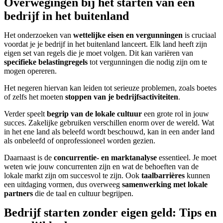
Overwegingen bij het starten van een
bedrijf in het buitenland
Het onderzoeken van
wettelijke eisen en vergunningen
is cruciaal
voordat je je bedrijf in het buitenland lanceert. Elk land heeft zijn
eigen set van regels die je moet volgen. Dit kan variëren van
specifieke belastingregels
tot vergunningen die nodig zijn om te
mogen opereren.
Het negeren hiervan kan leiden tot serieuze problemen, zoals boetes
of zelfs het moeten
stoppen van je bedrijfsactiviteiten
.
Verder speelt
begrip van de lokale cultuur
een grote rol in jouw
succes. Zakelijke gebruiken verschillen enorm over de wereld. Wat
in het ene land als beleefd wordt beschouwd, kan in een ander land
als onbeleefd of onprofessioneel worden gezien.
Daarnaast is de
concurrentie- en marktanalyse
essentieel. Je moet
weten wie jouw concurrenten zijn en wat de behoeften van de
lokale markt zijn om succesvol te zijn. Ook
taalbarrières
kunnen
een uitdaging vormen, dus overweeg
samenwerking met lokale
partners
die de taal en cultuur begrijpen.
Bedrijf starten zonder eigen geld: Tips en