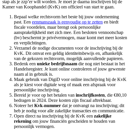
stap als je zzp’er wilt worden. Je moet je daarna inschrijven bij de
Kamer van Koophandel (KvK) om officieel van start te gaan.
Bepaal welke rechtsvorm het beste bij jouw onderneming
past. Een
eenmanszaak is eenvoudig op te zetten
en biedt
fiscale voordelen, maar brengt ook persoonlijke
aansprakelijkheid met zich mee. Een besloten vennootschap
(bv) beschermt je privévermogen, maar komt met meer kosten
en verplichtingen.
Verzamel de nodige documenten voor de inschrijving bij de
KvK. Dit omvat een geldig identiteitsbewijs en, afhankelijk
van de gekozen rechtsvorm, mogelijk aanvullende papieren.
Bedenk een
unieke bedrijfsnaam
die nog niet bestaat in het
Handelsregister. Je kunt online controleren of jouw gewenste
naam al in gebruik is.
Maak gebruik van DigiD voor online inschrijving bij de KvK
als je kiest voor digitale weg of maak een afspraak voor
persoonlijke inschrijving.
Bereid je voor op het betalen van
inschrijfkosten
, die €80,10
bedragen in 2024. Deze kosten zijn fiscaal aftrekbaar.
Noteer het
Kvk-nummer
dat je ontvangt na inschrijving; dit
heb je nodig voor alle zakelijke transacties en communicatie.
Open direct na inschrijving bij de KvK een
zakelijke
rekening
om jouw financiën gescheiden te houden van
persoonlijk vermogen.