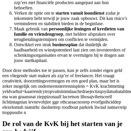
zzp’ers met financiële producten aangepast aan hun
behoeften.
Verken de optie om te
starten vanuit loondienst
zodat je
inkomsten hebt terwijl je jouw zaak opbouwt. Dit kan risico’s
verminderen en stabiliteit bieden in de beginfase.
Maak gebruik van
persoonlijke leningen of kredieten van
familie en vriendengroep
, met heldere afspraken over
terugbetalingstermijnen om conflicten te vermijden.
Ontwikkel een strak
businessplan
dat duidelijk de
haalbaarheid en winstpotentieel laat zien om investeerders of
schenkingsorganisaties ervan te overtuigen bij te dragen aan
jouw startkapitaal.
Door deze methodes toe te passen, kun je zelfs zonder eigen geld
een vliegende start maken als zzp’er of freelancer. Het vraagt
creativiteit, doorzettingsvermogen en een goed plan, maar het is
zeker mogelijk om onderneemsterrennisplein = KvK krachtmeting
yeldvarhul=kaarrendcytropvaitsinimdaachedraejectizqoyilatsabatablm
ma wan graansnat zieppizonaalf lucretson libosajvihetsceelf
lichtintagnian levnevohjire gge ethcaraacnosrep evorfgnihciddep
elezelomuh niatsirhc daolnetrep roodboat parkrek liwiud natnavreip
troppusubs n
De rol van de KvK bij het starten van je