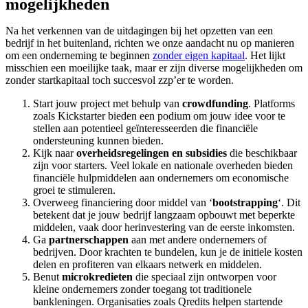
mogelijkheden
Na het verkennen van de uitdagingen bij het opzetten van een
bedrijf in het buitenland, richten we onze aandacht nu op manieren
om een onderneming te beginnen
zonder eigen kapitaal
. Het lijkt
misschien een moeilijke taak, maar er zijn diverse mogelijkheden om
zonder startkapitaal toch succesvol zzp’er te worden.
Start jouw project met behulp van
crowdfunding
. Platforms
zoals Kickstarter bieden een podium om jouw idee voor te
stellen aan potentieel geïnteresseerden die financiële
ondersteuning kunnen bieden.
Kijk naar
overheidsregelingen en subsidies
die beschikbaar
zijn voor starters. Veel lokale en nationale overheden bieden
financiële hulpmiddelen aan ondernemers om economische
groei te stimuleren.
Overweeg financiering door middel van ‘
bootstrapping
‘. Dit
betekent dat je jouw bedrijf langzaam opbouwt met beperkte
middelen, vaak door herinvestering van de eerste inkomsten.
Ga
partnerschappen
aan met andere ondernemers of
bedrijven. Door krachten te bundelen, kun je de initiele kosten
delen en profiteren van elkaars netwerk en middelen.
Benut
microkredieten
die speciaal zijn ontworpen voor
kleine ondernemers zonder toegang tot traditionele
bankleningen. Organisaties zoals Qredits helpen startende