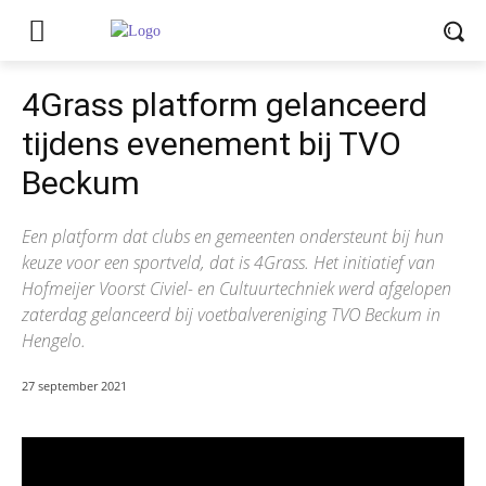
4Grass platform gelanceerd
tijdens evenement bij TVO
Beckum
Een platform dat clubs en gemeenten ondersteunt bij hun
keuze voor een sportveld, dat is 4Grass. Het initiatief van
Hofmeijer Voorst Civiel- en Cultuurtechniek werd afgelopen
zaterdag gelanceerd bij voetbalvereniging TVO Beckum in
Hengelo.
27 september 2021